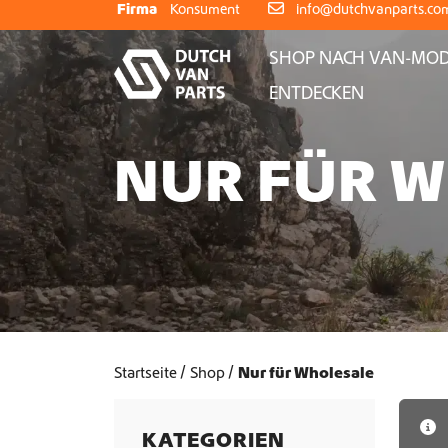
Weiter zum Inhalt
Firma
Konsument
info@dutchvanparts.co
SHOP NACH VAN-MOD
ENTDECKEN
NUR FÜR 
Startseite
Shop
Nur für Wholesale
KATEGORIEN