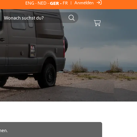
Anmelden
ENG
-
NED
-
GER
-
FR
|
Cart
hen.