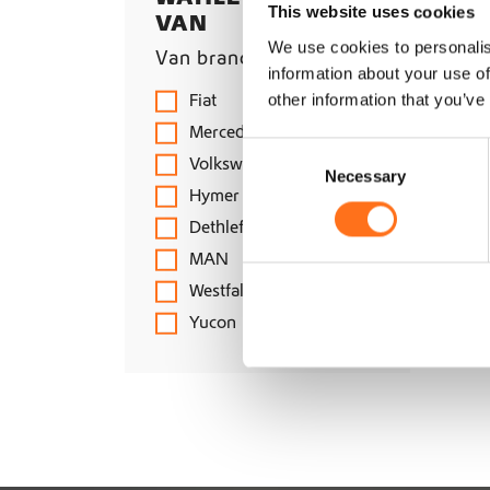
Kanister
Lampenzubehör
This website uses cookies
VAN
Osram
Kleidung
LED Bars
We use cookies to personalis
RotopaX
Van brands
Luftsysteme
information about your use of
Sequoia
Merchandise
Luftkompressoren
Fiat
other information that you’ve
Solo Interiors
Räder Und Felgen
Luftsystem-Zubehör
Mercedes Benz
Strands
Recovery
Upgrade Kits
Felgensätze
C
Volkswagen
Switch-Pros
Schaltpanel Systeme
Necessary
o
Radsätze
Hymer
Tactic Vans
n
Winden
Terrawagen
Dethleffs
s
Vickywood
e
MAN
n
Warn
Westfalia
t
Yucon
S
e
l
e
c
t