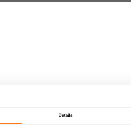
Weltweiter Versand
Crafter und Sprinter Camperausstattung
Details