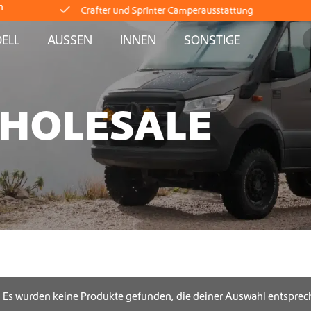
m
ELL
AUSSEN
INNEN
SONSTIGE
Lieferung direkt ab Lager
Weltweiter Versand
WHOLESALE
Crafter und Sprinter Camperausstattung
Lieferung direkt ab Lager
Weltweiter Versand
Crafter und Sprinter Camperausstattung
Lieferung direkt ab Lager
Es wurden keine Produkte gefunden, die deiner Auswahl entsprec