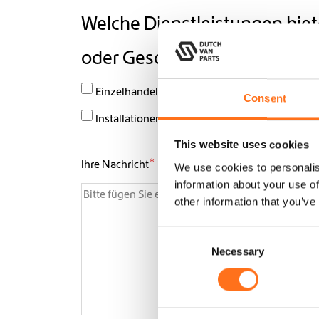
Welche Dienstleistungen biet
oder Geschäft an?
*
Einzelhandel (physische Produktansicht)
W
Consent
Installationen
A
This website uses cookies
*
Ihre Nachricht
We use cookies to personalis
information about your use of
other information that you’ve
C
Necessary
o
n
s
e