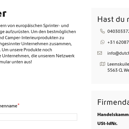
Weltweiter Versand
er
Hast du 
Crafter und Sprinter Camperausstattung
tzern von europäischen Sprinter- und
04030337
euge aufzurüsten. Um den bestmöglichen
nd Camper-Interieurprodukten zu
+31 6208
leichgesinnter Unternehmen zusammen,
n. Um unsere Produkte noch
info@dutc
ere Unternehmen, die unserem Netzwerk
rmular unten aus!
Leemskuil
5563 CL W
Firmend
*
rmenname
Handelskamm
USt-IdNr.