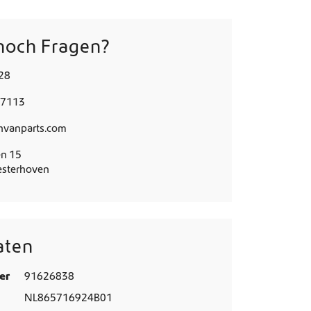
noch Fragen?
28
77113
hvanparts.com
en 15
esterhoven
aten
er
91626838
NL865716924B01