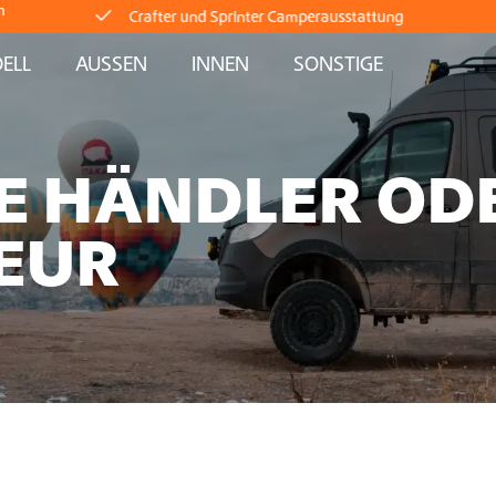
m
Lieferung direkt ab Lager
ELL
AUSSEN
INNEN
SONSTIGE
Weltweiter Versand
E HÄNDLER OD
Crafter und Sprinter Camperausstattung
EUR
Lieferung direkt ab Lager
Weltweiter Versand
Crafter und Sprinter Camperausstattung
Lieferung direkt ab Lager