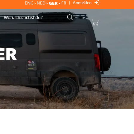
Anmelden
ENG
-
NED
-
GER
-
FR
|
Cart
ER