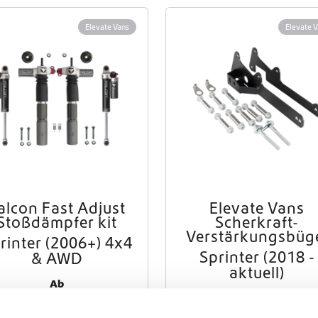
Weltweiter Versand
Elevate Vans
Elevate 
Crafter und Sprinter Camperausstattung
alcon Fast Adjust
Elevate Vans
Stoßdämpfer kit
Scherkraft-
Verstärkungsbüg
rinter (2006+) 4x4
Sprinter (2018 -
& AWD
aktuell)
Ab
€
3.450,00
(Exkl. MwSt.)
€
295,00
(Exkl. MwSt.)