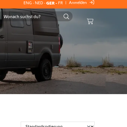
Anmelden
ENG
-
NED
-
GER
-
FR
|
Cart