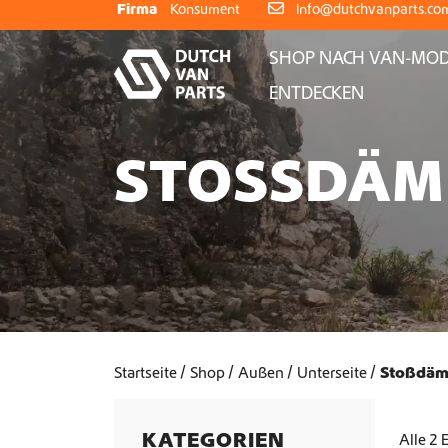
Weiter zum Inhalt
Firma
Konsument
info@dutchvanparts.co
SHOP NACH VAN-MOD
ENTDECKEN
STOSSDÄM
Startseite
Shop
Außen
Unterseite
Stoßdäm
KATEGORIEN
Alle 2