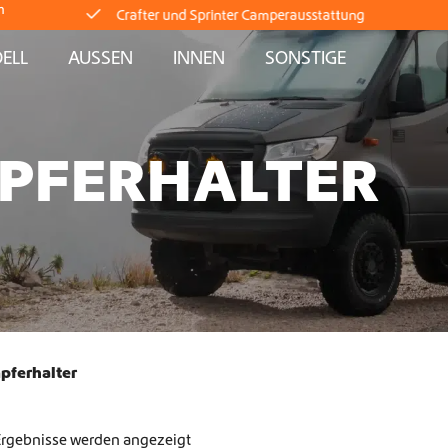
Crafter und Sprinter Camperausstattung
m
ELL
AUSSEN
INNEN
SONSTIGE
Lieferung direkt ab Lager
Weltweiter Versand
PFERHALTER
Crafter und Sprinter Camperausstattung
Lieferung direkt ab Lager
Weltweiter Versand
Crafter und Sprinter Camperausstattung
pferhalter
Lieferung direkt ab Lager
 Ergebnisse werden angezeigt