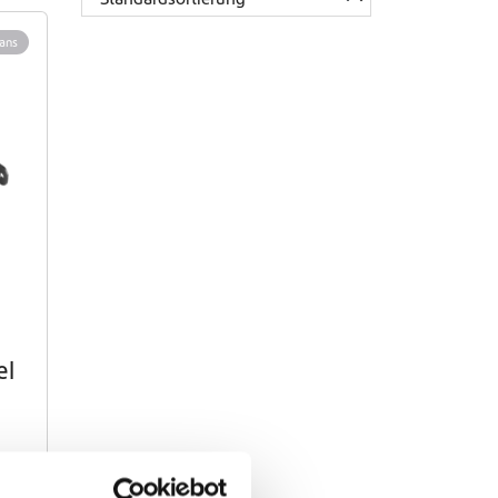
Vans
el