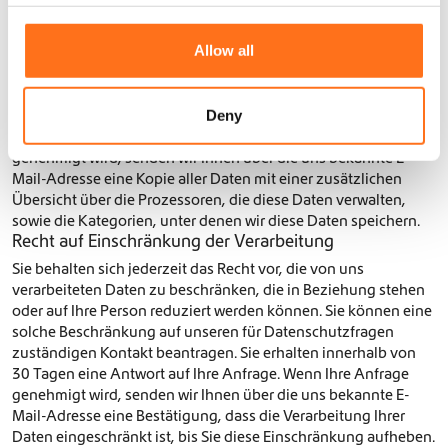
Recht auf Einsichtnahme
c
Sie behalten sich jederzeit das Recht vor, die von uns
t
Allow all
verarbeiteten Daten anzuzeigen, die in Beziehung stehen oder
i
auf Ihre Person reduziert werden können. Sie können eine
o
solche Anzeige bei unserem für Datenschutzfragen
n
zuständigen Kontakt anfordern. Sie erhalten innerhalb von 30
Deny
Tagen eine Antwort auf Ihre Anfrage. Wenn Ihre Anfrage
genehmigt wird, senden wir Ihnen über die uns bekannte E-
Mail-Adresse eine Kopie aller Daten mit einer zusätzlichen
Übersicht über die Prozessoren, die diese Daten verwalten,
sowie die Kategorien, unter denen wir diese Daten speichern.
Recht auf Einschränkung der Verarbeitung
Sie behalten sich jederzeit das Recht vor, die von uns
verarbeiteten Daten zu beschränken, die in Beziehung stehen
oder auf Ihre Person reduziert werden können. Sie können eine
solche Beschränkung auf unseren für Datenschutzfragen
zuständigen Kontakt beantragen. Sie erhalten innerhalb von
30 Tagen eine Antwort auf Ihre Anfrage. Wenn Ihre Anfrage
genehmigt wird, senden wir Ihnen über die uns bekannte E-
Mail-Adresse eine Bestätigung, dass die Verarbeitung Ihrer
Daten eingeschränkt ist, bis Sie diese Einschränkung aufheben.