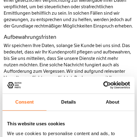
einer gesetzlichen Verpflichtung zur Weitergabe Ihrer Daten
verpflichtet, um bei steuerlichen oder strafrechtlichen
Ermittlungen behilflich zu sein. In solchen Fällen sind wir
gezwungen, zu entsprechen und zu helfen, werden jedoch auf
der Grundlage rechtmäßiger Möglichkeiten Einspruch erheben.
Aufbewahrungsfristen
Wir speichern Ihre Daten, solange Sie Kunde bei uns sind. Das
bedeutet, dass wir Ihr Kundenprofil pflegen und aufbewahren,
bis Sie uns mitteilen, dass Sie unsere Dienste nicht mehr
nutzen möchten. Eine solche Nachricht fungiert auch als
Aufforderung zum Vergessen. Wir sind aufgrund relevanter
Verwaltungspflichten verpflichtet, Rechnungen mit Ihren
(persönlichen) Daten aufzubewahren, diese Daten werden
sicher aufbewahrt, solange die entsprechende Frist für diese
Verpflichtungen noch nicht abgelaufen ist. Das Personal hat
Consent
Details
About
keinen Zugriff mehr auf Ihr Kundenprofil und alle Dokumente,
die aufgrund Ihres Auftrages oder Ihrer Aufgabe erstellt
wurden.
This website uses cookies
Ihre Rechte
We use cookies to personalise content and ads, to