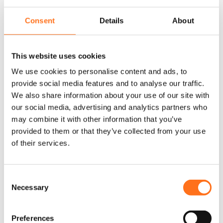
Dutch Van Parts bietet hochwertige Transportträger, die
speziell für den Mercedes Sprinter, VW Crafter und andere
Consent
Details
About
Campingbusse entwickelt wurden. Unsere stabilen Rahmen
bieten eine sichere und langlebige Befestigung, perfekt für
Offroad-Abenteuer und Overlanding-Reisen.
This website uses cookies
We use cookies to personalise content and ads, to
Hergestellt aus wetterbeständigen Materialien, schützen
provide social media features and to analyse our traffic.
unsere Transportträger deine Ausrüstung zuverlässig – egal ob
We also share information about your use of our site with
in den Bergen oder an der Küste. Dank des modularen Designs
our social media, advertising and analytics partners who
sind sie einfach zu montieren und flexibel einsetzbar.
may combine it with other information that you’ve
provided to them or that they’ve collected from your use
Rüste deinen Camper für das nächste Abenteuer mit einem
of their services.
Cargo Frame von Dutch Van Parts – perfekt für alle, die mehr
mitnehmen wollen!
C
Necessary
o
n
s
Preferences