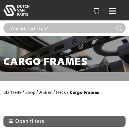
Weiter zum Inhalt
Men
Cart
CARGO FRAMES
Startseite
Shop
Außen
Heck
Cargo Frames
Open filters