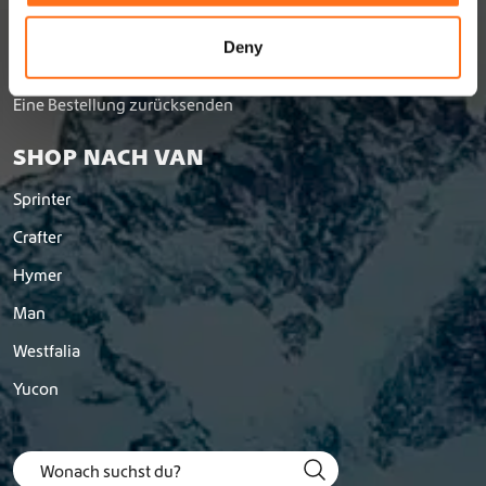
o
Werden Sie Händler
n
Deny
Versand- und Rückgabebedingungen
Eine Bestellung zurücksenden
SHOP NACH VAN
Sprinter
Crafter
Hymer
Man
Westfalia
Yucon