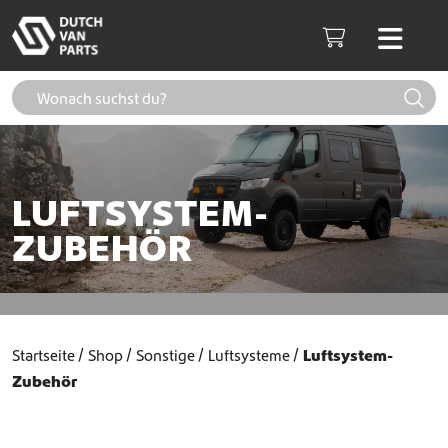
Weiter zum Inhalt
Men
Cart
LUFTSYSTEM-
ZUBEHÖR
Startseite
Shop
Sonstige
Luftsysteme
Luftsystem-
Zubehör