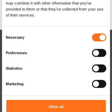
may combine it with other information that you’ve
provided to them or that they’ve collected from your use
of their services.
C
Necessary
o
n
s
Preferences
e
n
t
Statistics
DUTCHVANPARTS
S
e
Kontakt
Marketing
l
Über uns
e
c
Arbeit
t
Allow all
Händlernetzwerk
i