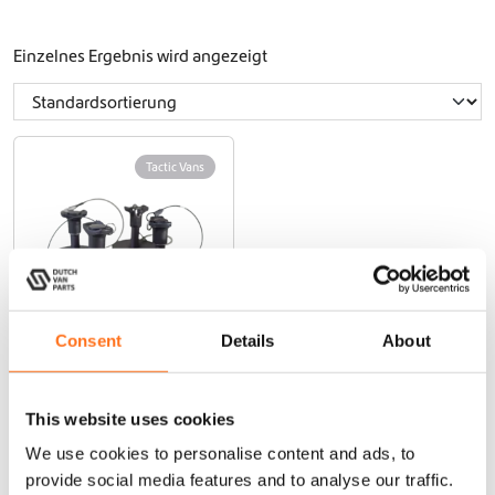
Einzelnes Ergebnis wird angezeigt
Tactic Vans
Consent
Details
About
Magnetische
Halterung für
This website uses cookies
Maxtrax
MK2/LITE/XTRE
We use cookies to personalise content and ads, to
ME
provide social media features and to analyse our traffic.