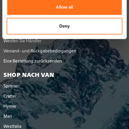
Kontakt
t
Allow all
Über uns
i
o
Arbeit
n
Deny
Händlernetzwerk
Werden Sie Händler
Versand- und Rückgabebedingungen
Eine Bestellung zurücksenden
SHOP NACH VAN
Sprinter
Crafter
Hymer
Man
Westfalia