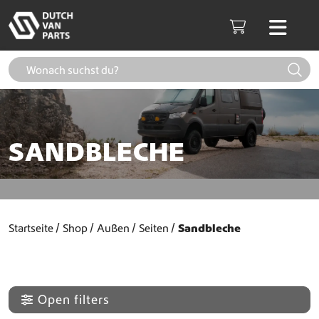
Weiter zum Inhalt
Men
Cart
SANDBLECHE
Startseite
Shop
Außen
Seiten
Sandbleche
Open filters