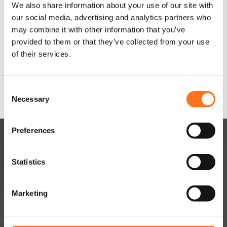
We also share information about your use of our site with
€
180,00
(Exkl. MwSt.)
our social media, advertising and analytics partners who
may combine it with other information that you’ve
provided to them or that they’ve collected from your use
In den
of their services.
Warenkorb
C
Necessary
o
n
s
Preferences
e
n
t
Statistics
S
e
Marketing
l
DUTCHVANPARTS
e
c