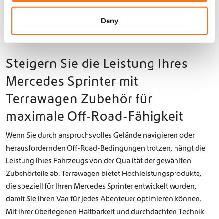
Terrawagen-Sortiment und stellen Sie sicher, dass Ihr Mercedes
o
Sprinter bereit für das nächste Abenteuer ist.
n
Deny
Steigern Sie die Leistung Ihres
Mercedes Sprinter mit
Terrawagen Zubehör für
maximale Off-Road-Fähigkeit
Wenn Sie durch anspruchsvolles Gelände navigieren oder
herausfordernden Off-Road-Bedingungen trotzen, hängt die
Leistung Ihres Fahrzeugs von der Qualität der gewählten
Zubehörteile ab. Terrawagen bietet Hochleistungsprodukte,
die speziell für Ihren Mercedes Sprinter entwickelt wurden,
damit Sie Ihren Van für jedes Abenteuer optimieren können.
Mit ihrer überlegenen Haltbarkeit und durchdachten Technik