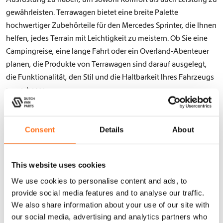
gewährleisten. Terrawagen bietet eine breite Palette
hochwertiger Zubehörteile für den Mercedes Sprinter, die Ihnen
helfen, jedes Terrain mit Leichtigkeit zu meistern. Ob Sie eine
Campingreise, eine lange Fahrt oder ein Overland-Abenteuer
planen, die Produkte von Terrawagen sind darauf ausgelegt,
die Funktionalität, den Stil und die Haltbarkeit Ihres Fahrzeugs
zu verbessern.
Terrawagen bietet eine Vielzahl von Off-Road-Utensilien wie
Stoßstangen, Kotflügelverbreiterungen und mehr, die alle mit
Consent
Details
About
dem modernen Abenteurer im Sinn entwickelt wurden. Jedes
Produkt wird aus hochwertigen Materialien gefertigt, um den
härtesten Bedingungen standzuhalten. Wenn Sie mit Ihrem
This website uses cookies
Sprinter durch felsige Landschaften, schlammige Wege oder
We use cookies to personalise content and ads, to
extremes Wetter fahren, bieten Terrawagen-Zubehörteile den
provide social media features and to analyse our traffic.
Schutz und die Leistung, die Sie benötigen. Ihre robuste
We also share information about your use of our site with
Bauweise stellt sicher, dass Ihr Fahrzeug selbst die
our social media, advertising and analytics partners who