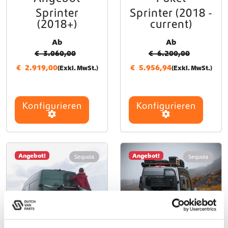
Sprinter
Sprinter (2018 -
(2018+)
current)
Ab
Ab
€
3.060,00
€
6.200,00
€
2.919,00
€
5.956,94
(Exkl. MwSt.)
(Exkl. MwSt.)
Konfigurieren
Konfigurieren
Angebot!
Angebot!
Sequoia
Sequoia