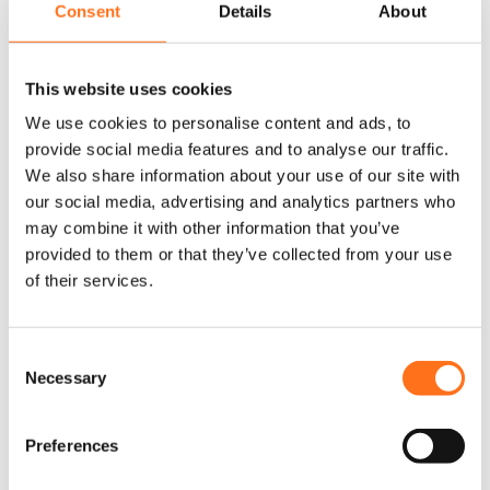
Consent
Details
About
Hinteres
Hinteres
Exterieur Paket
Exterieur Paket
This website uses cookies
Angebot
Angebot
We use cookies to personalise content and ads, to
Crafter (2017+)
TGE
provide social media features and to analyse our traffic.
We also share information about your use of our site with
Ab
Ab
€
3.060,00
€
3.060,00
our social media, advertising and analytics partners who
may combine it with other information that you’ve
€
2.919,00
€
2.919,00
(Exkl. MwSt.)
(Exkl. MwSt.)
provided to them or that they’ve collected from your use
of their services.
Konfigurieren
Konfigurieren
C
Necessary
o
n
Angebot!
Angebot!
Sequoia
Sequoia
s
Preferences
e
n