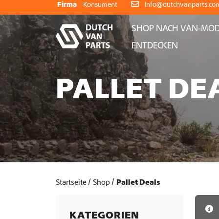
Weiter zum Inhalt
Firma
Konsument
info@dutchvanparts.co
SHOP NACH VAN-MOD
ENTDECKEN
PALLET DE
Startseite
Shop
Pallet Deals
KATEGORIEN