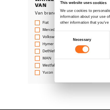
Kanister
Lampenzubehör
This website uses cookies
VAN
Osram
Kleidung
LED Bars
We use cookies to personalis
RotopaX
Van brands
Luftsysteme
information about your use of
Sequoia
Merchandise
Luftkompressoren
Fiat
other information that you’ve
Solo Interiors
Räder Und Felgen
Luftsystem-Zubehör
Mercedes Benz
Strands
Recovery
Upgrade Kits
Felgensätze
C
Volkswagen
Switch-Pros
Schaltpanel Systeme
Necessary
o
Radsätze
Hymer
Tactic Vans
n
Winden
Terrawagen
Dethleffs
s
Vickywood
e
MAN
n
Warn
Westfalia
t
Yucon
S
e
l
e
c
t