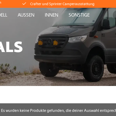
Crafter und Sprinter Camperausstattung
m
ELL
AUSSEN
INNEN
SONSTIGE
Lieferung direkt ab Lager
Weltweiter Versand
ALS
Crafter und Sprinter Camperausstattung
Lieferung direkt ab Lager
Weltweiter Versand
Crafter und Sprinter Camperausstattung
Es wurden keine Produkte gefunden, die deiner Auswahl entsprec
Lieferung direkt ab Lager