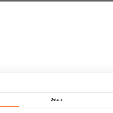
Weltweiter Versand
Crafter und Sprinter Camperausstattung
Details