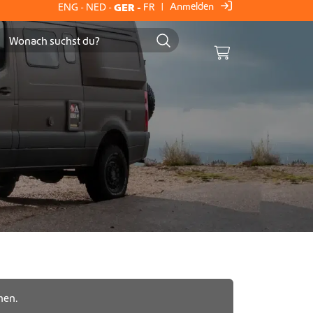
Anmelden
ENG
-
NED
-
GER
-
FR
|
Cart
hen.