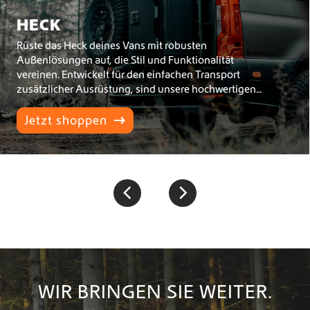
HECK
Rüste das Heck deines Vans mit robusten
Außenlösungen auf, die Stil und Funktionalität
vereinen. Entwickelt für den einfachen Transport
zusätzlicher Ausrüstung, sind unsere hochwertigen
Heckzubehörteile darauf ausgelegt, deine Abenteuer
zu bereichern.
Jetzt shoppen
WIR BRINGEN SIE WEITER.