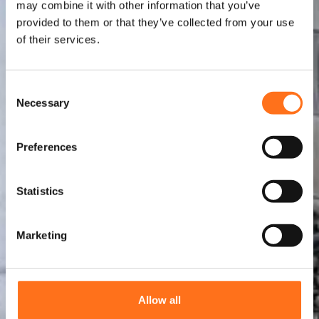
may combine it with other information that you’ve
provided to them or that they’ve collected from your use
of their services.
C
Necessary
o
n
s
Preferences
e
n
t
Statistics
S
e
Marketing
l
e
c
t
Allow all
i