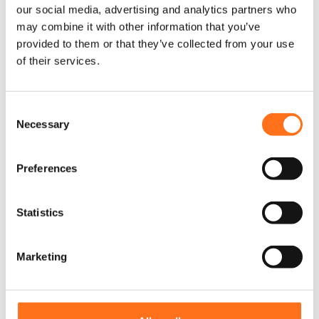
our social media, advertising and analytics partners who
r
À partir de
may combine it with other information that you’ve
o
€
1.365,00
(Hors TVA)
d
provided to them or that they’ve collected from your use
u
of their services.
i
t
Configurer le produit
a
C
p
Necessary
o
l
n
u
Sequoia
s
s
Preferences
i
e
e
n
u
t
Statistics
r
S
s
e
v
Marketing
l
a
e
r
i
c
a
t