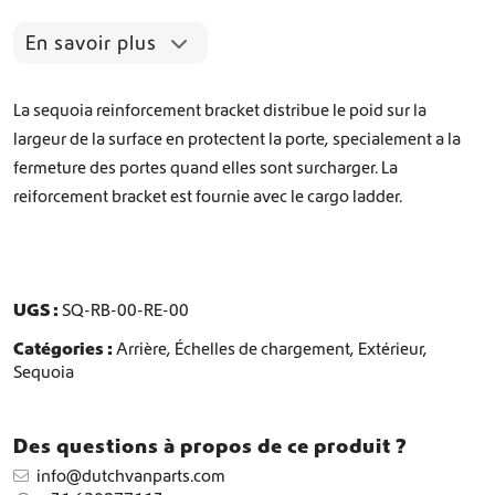
e
S
En savoir plus
u
p
p
La sequoia reinforcement bracket distribue le poid sur la
o
largeur de la surface en protectent la porte, specialement a la
r
fermeture des portes quand elles sont surcharger. La
t
d
reiforcement bracket est fournie avec le cargo ladder.
e
r
e
n
f
UGS :
SQ-RB-00-RE-00
o
Catégories :
Arrière
,
Échelles de chargement
,
Extérieur
,
r
Sequoia
t
p
o
Des questions à propos de ce produit ?
u
r
info@dutchvanparts.com
é