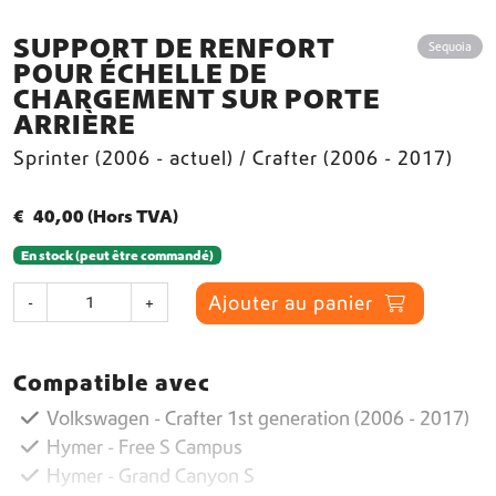
SUPPORT DE RENFORT
Sequoia
POUR ÉCHELLE DE
CHARGEMENT SUR PORTE
ARRIÈRE
Sprinter (2006 - actuel) / Crafter (2006 - 2017)
€
40,00
(Hors TVA)
En stock (peut être commandé)
q
Ajouter au panier
-
+
u
a
n
Compatible avec
t
i
Volkswagen - Crafter 1st generation (2006 - 2017)
t
Hymer - Free S Campus
é
Hymer - Grand Canyon S
d