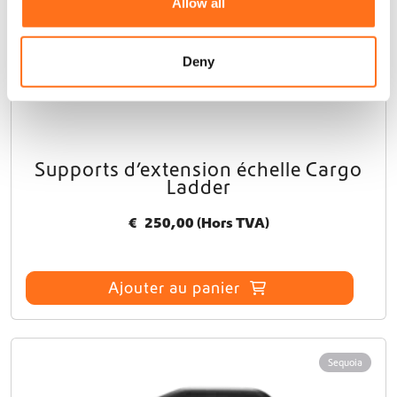
Allow all
t
i
i
o
o
n
Deny
n
s
.
L
e
s
Supports d’extension échelle Cargo
o
Ladder
p
t
€
250,00
(Hors TVA)
i
o
n
Ajouter au panier
s
p
e
u
v
Sequoia
e