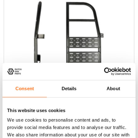
p
o
r
t
e
a
r
r
i
è
r
e
Consent
Details
About
This website uses cookies
We use cookies to personalise content and ads, to
L’échelle de chargement H2
C
provide social media features and to analyse our traffic.
e
Sprinter
We also share information about your use of our site with
p