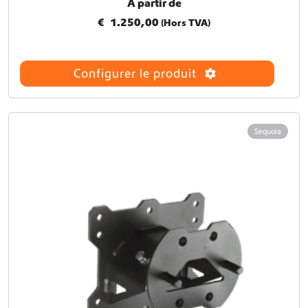
À partir de
e
€
1.250,00
(Hors TVA)
d
u
p
r
Configurer le produit
o
d
u
i
Sequoia
t