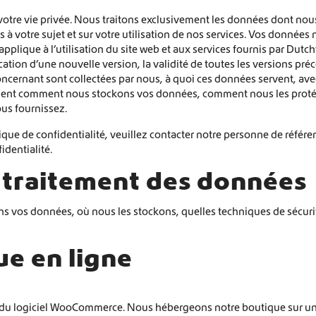
Livraison mondiale
tre vie privée. Nous traitons exclusivement les données dont nous
 à votre sujet et sur votre utilisation de nos services. Vos données 
Équipement pour fourgons aménagés Crafter et Sprinter
applique à l’utilisation du site web et aux services fournis par Dutc
cation d’une nouvelle version, la validité de toutes les versions pré
oncernant sont collectées par nous, à quoi ces données servent, ave
ment comment nous stockons vos données, comment nous les protége
us fournissez.
que de confidentialité, veuillez contacter notre personne de référe
identialité.
 traitement des données
s vos données, où nous les stockons, quelles techniques de sécurit
ue en ligne
e du logiciel WooCommerce. Nous hébergeons notre boutique sur un 