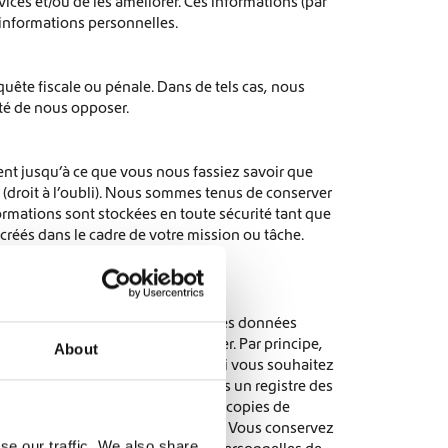
ices et/ou de les améliorer. Ces informations (par
 informations personnelles.
quête fiscale ou pénale. Dans de tels cas, nous
ité de nous opposer.
ent jusqu’à ce que vous nous fassiez savoir que
droit à l’oubli). Nous sommes tenus de conserver
ormations sont stockées en toute sécurité tant que
 créés dans le cadre de votre mission ou tâche.
ez de certains droits concernant les données
nière dont vous pouvez les exercer. Par principe,
About
e vous nous avez communiquées. Si vous souhaitez
ifier en conséquence. Nous tenons un registre des
s recevez toutes les factures et copies de
 nous utilisons dans notre système. Vous conservez
se our traffic. We also share