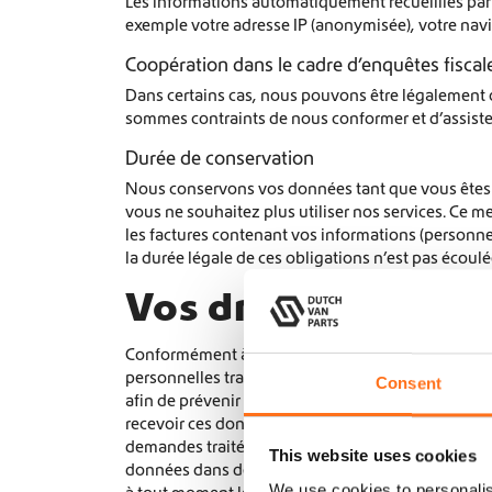
Les informations automatiquement recueillies par n
exemple votre adresse IP (anonymisée), votre navi
Coopération dans le cadre d’enquêtes fiscal
Dans certains cas, nous pouvons être légalement ob
sommes contraints de nous conformer et d’assister,
Durée de conservation
Nous conservons vos données tant que vous êtes cl
vous ne souhaitez plus utiliser nos services. C
les factures contenant vos informations (personnel
la durée légale de ces obligations n’est pas écoulé
Vos droits
Conformément à la législation néerlandaise et eu
personnelles traitées par nous ou pour notre compt
Consent
afin de prévenir les abus, nous envoyons unique
recevoir ces données à une autre adresse e-mail 
demandes traitées ; en cas de demande de suppres
This website uses cookies
données dans des fichiers structurés dans un form
We use cookies to personalis