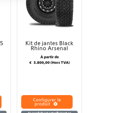
c
h
o
i
s
i
e
s
(5
Kit de jantes Black
Rhino Arsenal
s
u
À partir de
r
€
3.800,00
(Hors TVA)
l
a
p
a
g
e
d
Configurer le
u
produit
p
r
Ce produit est actuellement en