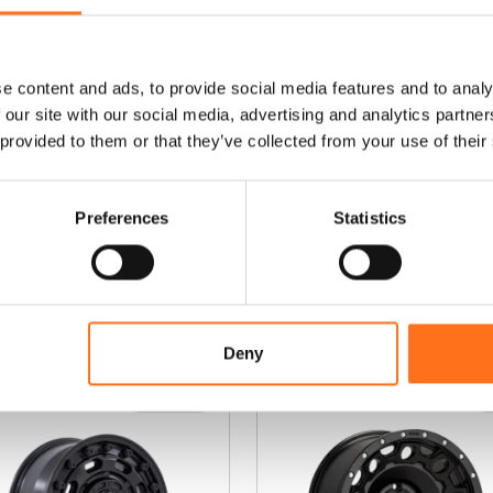
u de Jantes Arsenal
Jeu de Jantes Arse
C
(5x jantes)
(5x jantes
e
p
Sprinter (2006 -
Crafter (2017 -
r
e content and ads, to provide social media features and to analy
actuel) / Crafter
actuel) / TGE
o
 our site with our social media, advertising and analytics partn
(2006 - 2017)
d
À partir de
 provided to them or that they’ve collected from your use of their
u
À partir de
€
2.100,00
(Hors TVA)
i
€
2.100,00
(Hors TVA)
t
Preferences
Statistics
a
Configurer le
p
produit
l
Configurer le
u
produit
Ce produit est actuellement en
rupture et indisponible.
s
i
Deny
e
u
Black Rhino
r
s
v
a