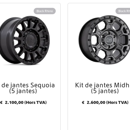
Livraison mondiale
Black Rhino
Black R
Équipement pour fourgons aménagés Crafter et Sprinter
t de jantes Sequoia
Kit de jantes Midhi
(5 jantes)
(5 jantes)
€
2.100,00
(Hors TVA)
€
2.600,00
(Hors TVA)