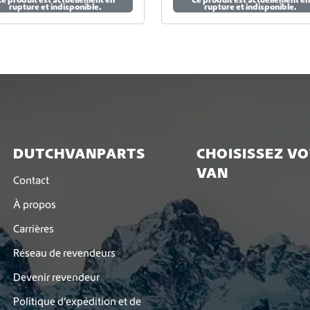
u
rupture et indisponible.
rupture et indisponible.
v
e
n
t
ê
t
r
e
c
h
DUTCHVANPARTS
CHOISISSEZ V
o
VAN
i
Contact
s
À propos
i
e
Carrières
s
s
Réseau de revendeurs
u
Devenir revendeur
r
l
Politique d’expédition et de
a