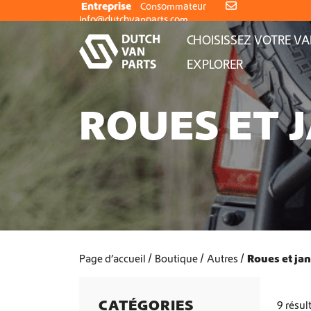
Aller au contenu
Entreprise
Consommateur
info@dutchvanparts.com
CHOISISSEZ VOTRE V
EXPLORER
ROUES ET 
Page d’accueil
Boutique
Autres
Roues et jan
CATÉGORIES
9 résul