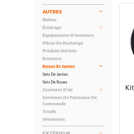
AUTRES
Bidons
Éclairage
Équipements D’aventure
Accessoires Pour Lampes
Pièces De Rechange
Barres LED
Produits Dérivés
Lampes
Recovery
Supports
Roues Et Jantes
Sets De Jantes
Sets De Roues
Ki
Systèmes D’air
Systèmes De Panneaux De
Accessoires Pour Systèmes D’air
Commande
Compresseurs D’air
Treuils
Kits D’amélioration
Vêtements
EXTÉRIEUR