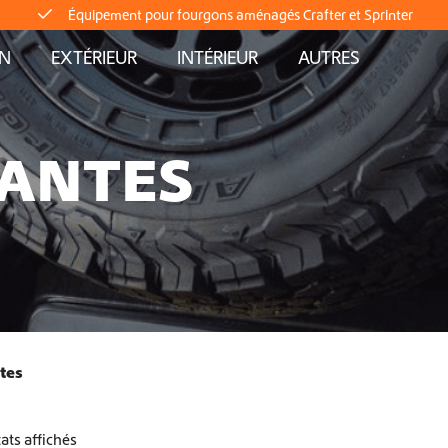
Livraison directe depuis le stock
AN
EXTÉRIEUR
INTÉRIEUR
AUTRES
Livraison mondiale
Équipement pour fourgons aménagés Crafter et Sprinter
JANTES
Livraison directe depuis le stock
Livraison mondiale
Équipement pour fourgons aménagés Crafter et Sprinter
tes
Livraison directe depuis le stock
tats affichés