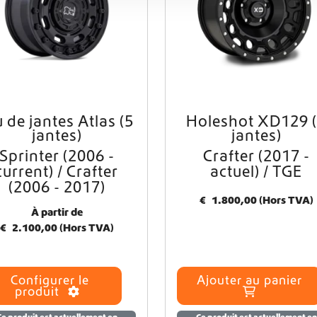
r
i
a
t
i
o
n
s
u de jantes Atlas (5
Holeshot XD129 
.
jantes)
jantes)
L
Sprinter (2006 -
Crafter (2017 -
e
current) / Crafter
actuel) / TGE
s
(2006 - 2017)
o
p
€
1.800,00
(Hors TVA)
À partir de
t
€
2.100,00
(Hors TVA)
i
o
n
s
Configurer le
Ajouter au panier
p
produit
e
Ce produit est actuellement en
Ce produit est actuellement en