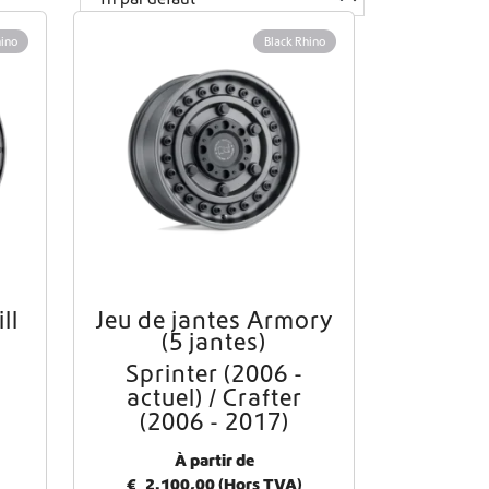
hino
Black Rhino
ll
Jeu de jantes Armory
C
(5 jantes)
e
p
Sprinter (2006 -
r
actuel) / Crafter
o
(2006 - 2017)
d
u
À partir de
i
€
2.100,00
(Hors TVA)