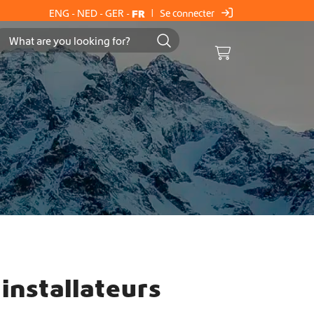
Se connecter
ENG
-
NED
-
GER
-
FR
|
Cart
installateurs