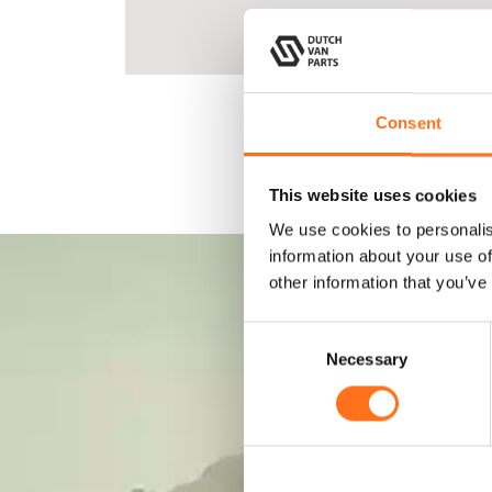
Consent
This website uses cookies
We use cookies to personalis
information about your use of
other information that you’ve
C
Necessary
o
n
s
e
n
t