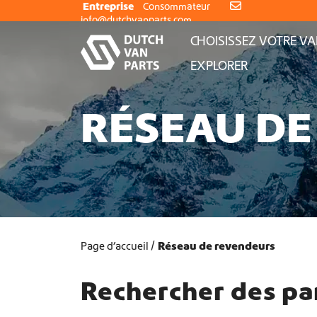
Aller au contenu
Entreprise
Consommateur
info@dutchvanparts.com
CHOISISSEZ VOTRE V
EXPLORER
RÉSEAU DE
Page d’accueil
Réseau de revendeurs
Rechercher des par