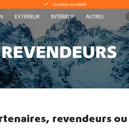
Équipement pour fourgons aménagés Crafter et Sprinter
AN
EXTÉRIEUR
INTÉRIEUR
AUTRES
Livraison directe depuis le stock
Livraison mondiale
 REVENDEURS
Équipement pour fourgons aménagés Crafter et Sprinter
Livraison directe depuis le stock
Livraison mondiale
Équipement pour fourgons aménagés Crafter et Sprinter
tenaires, revendeurs ou 
Livraison directe depuis le stock