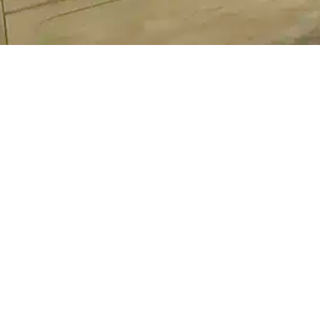
DUTCHVANPARTS
CHOISISSEZ V
VAN
Contact
À propos