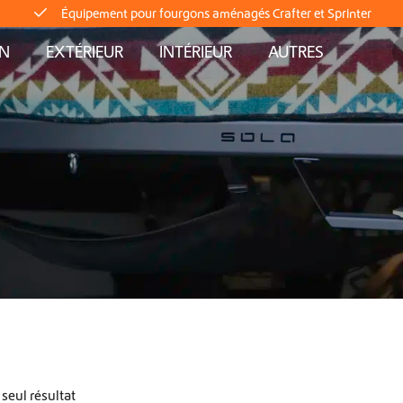
Équipement pour fourgons aménagés Crafter et Sprinter
AN
EXTÉRIEUR
INTÉRIEUR
AUTRES
Livraison directe depuis le stock
Livraison mondiale
Équipement pour fourgons aménagés Crafter et Sprinter
Livraison directe depuis le stock
Livraison mondiale
Équipement pour fourgons aménagés Crafter et Sprinter
Livraison directe depuis le stock
 seul résultat