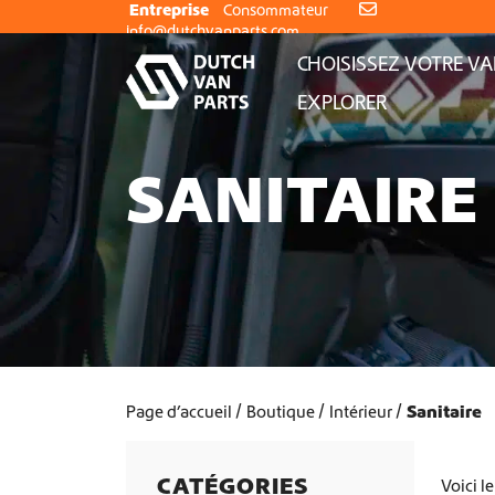
Aller au contenu
Entreprise
Consommateur
info@dutchvanparts.com
CHOISISSEZ VOTRE V
EXPLORER
SANITAIRE
Page d’accueil
Boutique
Intérieur
Sanitaire
CATÉGORIES
Voici le