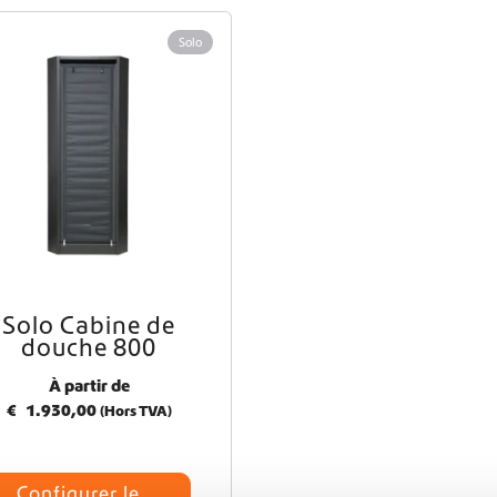
Livraison mondiale
Solo
Équipement pour fourgons aménagés Crafter et Sprinter
Solo Cabine de
douche 800
À partir de
€
1.930,00
(Hors TVA)
Configurer le