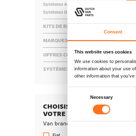
Systèmes Audio
Rangement En Hauteur
Bancs De Rangement
Systèmes De Couchage
Revêtements
KITS DE RÉPARATION
Consent
MARQUES
ARB
This website uses cookies
OFFRES COMBINÉES
BF Goodrich
We use cookies to personalis
Black Rhino
SYSTÈMES DE FIXATION
information about your use of
Bravo
other information that you’ve
CRL
Dutchvanparts
C
Elevate Vans
Necessary
o
Falcon
n
CHOISISSEZ
Ironman 4x4
s
VOTRE VAN
e
Jehnert
Van brands
n
KMC
t
Fiat
Lazer