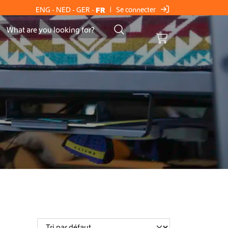
Se connecter
ENG
-
NED
-
GER
-
FR
|
Cart