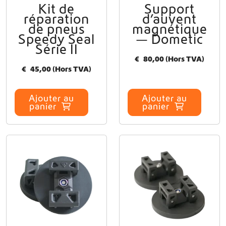
r
Kit de
Support
i
réparation
d’auvent
a
de pneus
magnétique
t
Speedy Seal
— Dometic
i
Série II
o
€
80,00
(Hors TVA)
n
€
45,00
(Hors TVA)
s
.
Ajouter au
Ajouter au
L
panier
panier
e
s
o
p
t
i
o
n
s
p
e
u