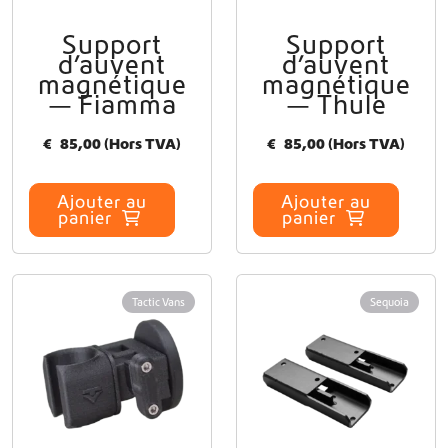
v
Support
Support
e
d’auvent
d’auvent
n
magnétique
magnétique
t
— Fiamma
— Thule
ê
t
€
85,00
(Hors TVA)
€
85,00
(Hors TVA)
r
e
c
Ajouter au
Ajouter au
h
panier
panier
o
i
s
i
Tactic Vans
Sequoia
e
s
s
u
r
l
a