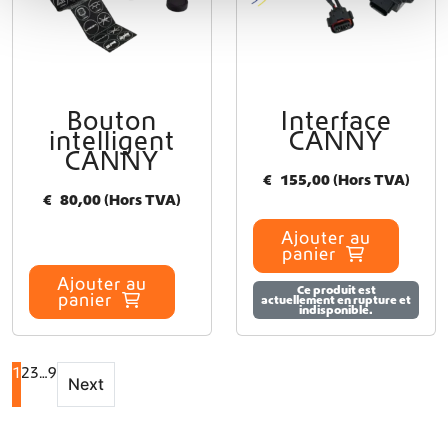
Bouton
Interface
intelligent
CANNY
CANNY
€
155,00
(Hors TVA)
€
80,00
(Hors TVA)
Ajouter au
panier
Ajouter au
Ce produit est
panier
actuellement en rupture et
indisponible.
1
2
3
…
9
Next