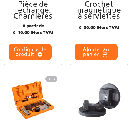
Pièce de
Crochet
C
rechange:
magnétique
e
Charnières
à serviettes
p
r
À partir de
€
30,00
(Hors TVA)
o
€
10,00
(Hors TVA)
d
u
i
Configurer le
Ajouter au
t
produit
panier
a
p
l
u
ARB
s
i
e
u
r
s
v
a