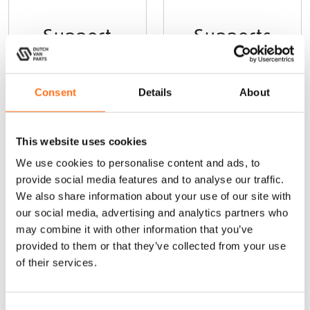
p
a
Support
Supports
g
magnétique
d’extension
e
pour douche
échelle
d
Cargo Ladder
u
€
30,00
(Hors TVA)
Consent
Details
About
p
€
250,00
(Hors TVA)
r
o
d
This website uses cookies
Ajouter au
Ajouter au
u
panier
panier
We use cookies to personalise content and ads, to
i
provide social media features and to analyse our traffic.
t
We also share information about your use of our site with
our social media, advertising and analytics partners who
Sequoia
may combine it with other information that you’ve
provided to them or that they’ve collected from your use
of their services.