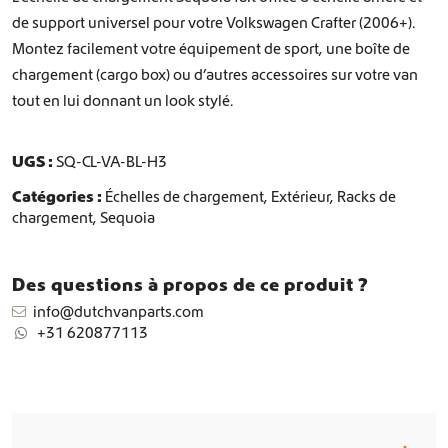
h
de support universel pour votre Volkswagen Crafter (2006+).
e
Montez facilement votre équipement de sport, une boîte de
l
l
chargement (cargo box) ou d’autres accessoires sur votre van
e
tout en lui donnant un look stylé.
d
e
c
UGS :
SQ-CL-VA-BL-H3
h
a
Catégories :
Échelles de chargement
,
Extérieur
,
Racks de
r
chargement
,
Sequoia
g
e
m
Des questions à propos de ce produit ?
e
info@dutchvanparts.com
n
+31 620877113
t