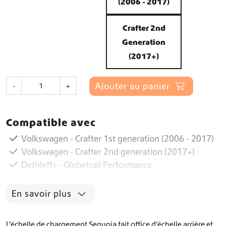
(2006 - 2017)
Crafter 2nd
Generation
(2017+)
q
Ajouter au panier
-
+
u
a
n
Compatible avec
t
i
Volkswagen - Crafter 1st generation (2006 - 2017)
t
Volkswagen - Crafter 2nd generation (2017+)
é
Dethleffs - Globetrail Performance
d
e
L
En savoir plus
’
é
c
L’échelle de chargement Sequoia fait office d’échelle arrière et