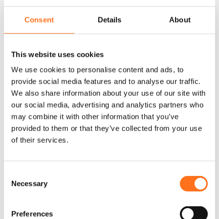
Consent
Details
About
This website uses cookies
We use cookies to personalise content and ads, to
provide social media features and to analyse our traffic.
We also share information about your use of our site with
our social media, advertising and analytics partners who
may combine it with other information that you’ve
provided to them or that they’ve collected from your use
Marche Supplémentaire
of their services.
€
45,00
(Hors TVA)
C
Necessary
o
Ajouter au panier
n
s
Preferences