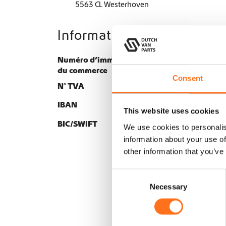
5563 CL Westerhoven
Informations sur l’entrepri
Numéro d’immatriculation au registre
9
du commerce
Consent
N° TVA
N
N
IBAN
4
This website uses cookies
BIC/SWIFT
K
We use cookies to personalis
information about your use of
other information that you’ve
C
Necessary
o
n
s
e