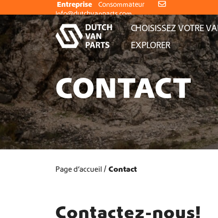
Aller au contenu
Entreprise
Consommateur
info@dutchvanparts.com
CHOISISSEZ VOTRE V
EXPLORER
CONTACT
Page d’accueil
Contact
Contactez-nous!