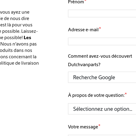
*
Prénom
e vous ayez une
Livraison mondiale
ie de nous dire
 est là pour vous
*
Adresse e-mail
 possible. Laissez-
Équipement pour fourgons aménagés Crafter et Sprinter
e possible!
Les
Nous n’avons pas
oduits dans nos
Comment avez-vous découvert
ions concernant la
olitique de livraison
Dutchvanparts?
*
À propos de votre question:
*
Votre message