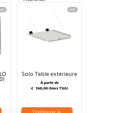
Solo
Solo
OLO
Solo Table extérieure
C
0)
e
À partir de
p
€
160,00
(Hors TVA)
r
o
d
u
i
Configurer le