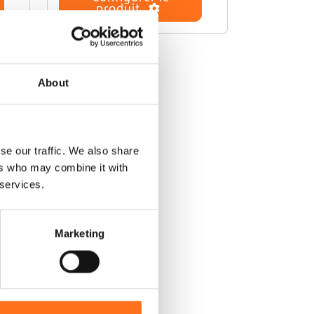
produit
t
a
p
l
u
s
About
i
e
u
r
se our traffic. We also share
s
ers who may combine it with
v
 services.
a
r
i
a
Marketing
t
i
o
n
s