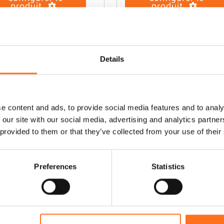
produit
produit
t
a
p
l
u
s
Details
i
e
u
r
e content and ads, to provide social media features and to analy
s
 our site with our social media, advertising and analytics partn
v
 provided to them or that they’ve collected from your use of their
a
r
i
a
Preferences
Statistics
t
i
o
n
s