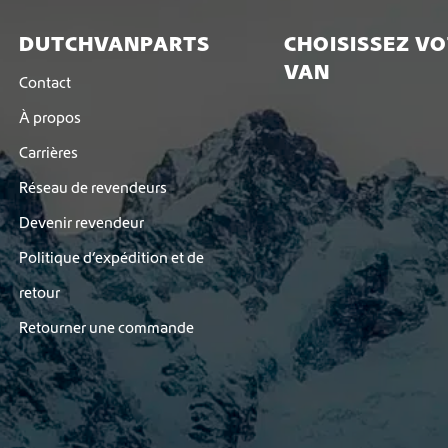
c
DUTCHVANPARTS
CHOISISSEZ V
h
o
VAN
Contact
i
s
À propos
i
e
Carrières
s
Réseau de revendeurs
s
u
Devenir revendeur
r
l
Politique d’expédition et de
a
retour
p
a
Retourner une commande
g
e
d
u
p
r