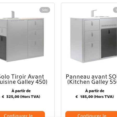
Solo
Livraison mondiale
Équipement pour fourgons aménagés Crafter et Sprinter
Solo Tiroir Avant
Panneau avant S
C
uisine Galley 450)
(Kitchen Galley 55
e
p
À partir de
À partir de
r
€
325,00
(Hors TVA)
€
185,00
(Hors TVA)
o
d
u
i
Configurer le
Configurer le