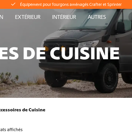
Équipement pour fourgons aménagés Crafter et Sprinter
AN
EXTÉRIEUR
INTÉRIEUR
AUTRES
Livraison directe depuis le stock
Livraison mondiale
ES DE CUISINE
Équipement pour fourgons aménagés Crafter et Sprinter
Livraison directe depuis le stock
Livraison mondiale
cessoires de Cuisine
Équipement pour fourgons aménagés Crafter et Sprinter
Livraison directe depuis le stock
tats affichés