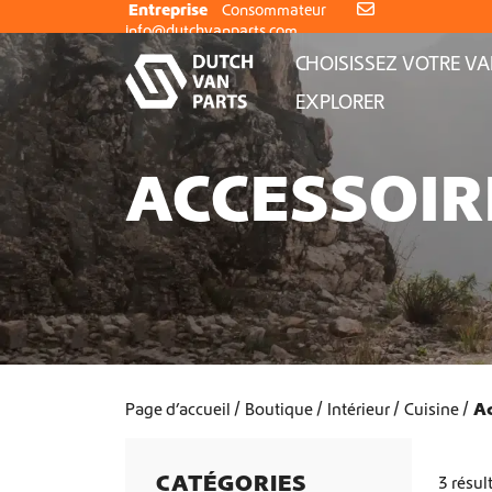
Aller au contenu
Entreprise
Consommateur
info@dutchvanparts.com
CHOISISSEZ VOTRE V
EXPLORER
ACCESSOIR
Page d’accueil
Boutique
Intérieur
Cuisine
Ac
CATÉGORIES
3 résul