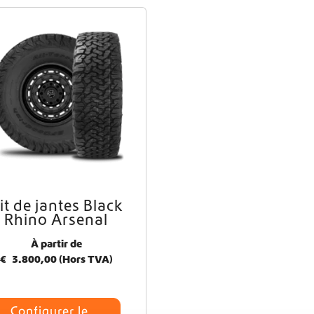
Livraison mondiale
Équipement pour fourgons aménagés Crafter et Sprinter
it de jantes Black
Rhino Arsenal
À partir de
€
3.800,00
(Hors TVA)
Configurer le