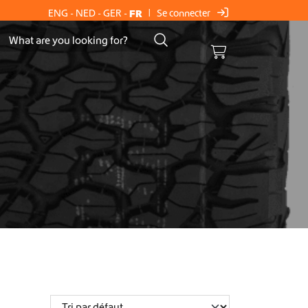
Se connecter
ENG
-
NED
-
GER
-
FR
|
Cart