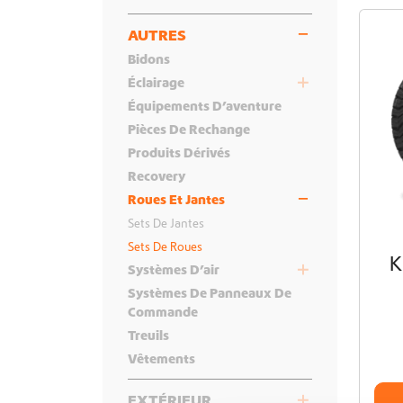
AUTRES
Bidons
Éclairage
Équipements D’aventure
Accessoires Pour Lampes
Pièces De Rechange
Barres LED
Produits Dérivés
Lampes
Recovery
Supports
Roues Et Jantes
Sets De Jantes
Sets De Roues
K
Systèmes D’air
Systèmes De Panneaux De
Accessoires Pour Systèmes D’air
Commande
Compresseurs D’air
Treuils
Kits D’amélioration
Vêtements
EXTÉRIEUR