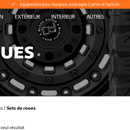
Équipement pour fourgons aménagés Crafter et Sprinter
AN
EXTÉRIEUR
INTÉRIEUR
AUTRES
Livraison directe depuis le stock
Livraison mondiale
OUES
Équipement pour fourgons aménagés Crafter et Sprinter
Livraison directe depuis le stock
Livraison mondiale
es
Sets de roues
Équipement pour fourgons aménagés Crafter et Sprinter
Livraison directe depuis le stock
 seul résultat