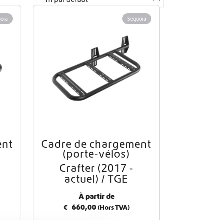
oia
Sequoia
ent
Cadre de chargement
(porte-vélos)
Crafter (2017 -
actuel) / TGE
À partir de
€
660,00
(Hors TVA)