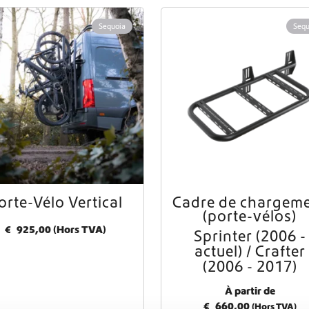
Sequoia
Sequ
Livraison mondiale
Équipement pour fourgons aménagés Crafter et Sprinter
orte-Vélo Vertical
Cadre de chargem
(porte-vélos)
€
925,00
(Hors TVA)
Sprinter (2006 -
actuel) / Crafter
(2006 - 2017)
À partir de
€
660,00
(Hors TVA)