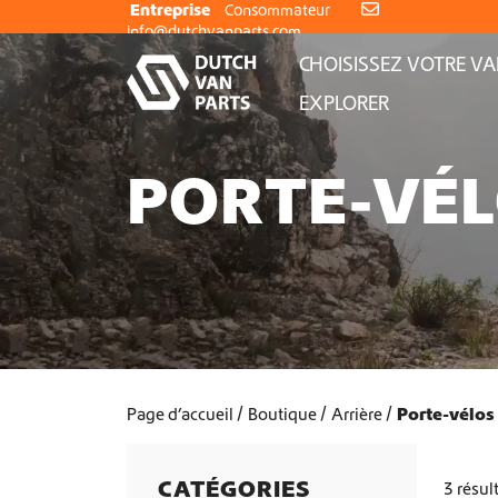
Aller au contenu
Entreprise
Consommateur
info@dutchvanparts.com
CHOISISSEZ VOTRE V
EXPLORER
PORTE-VÉ
Page d’accueil
Boutique
Arrière
Porte-vélos
CATÉGORIES
3 résul