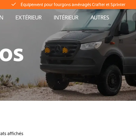
Équipement pour fourgons aménagés Crafter et Sprinter
AN
EXTÉRIEUR
INTÉRIEUR
AUTRES
Livraison directe depuis le stock
Livraison mondiale
LOS
Équipement pour fourgons aménagés Crafter et Sprinter
Livraison directe depuis le stock
Livraison mondiale
Équipement pour fourgons aménagés Crafter et Sprinter
Livraison directe depuis le stock
tats affichés