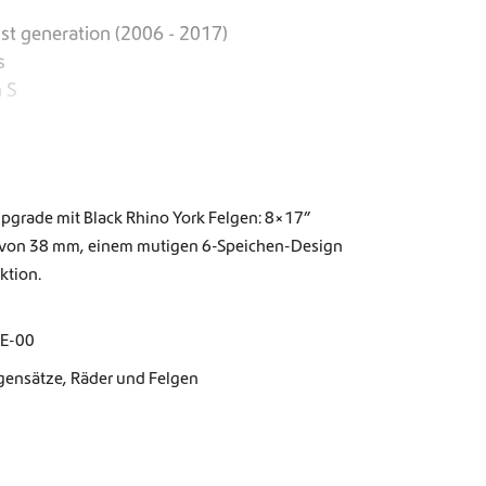
st generation (2006 - 2017)
s
 S
Upgrade mit Black Rhino York Felgen: 8×17”
e von 38 mm, einem mutigen 6-Speichen-Design
ktion.
RE-00
gensätze
,
Räder und Felgen