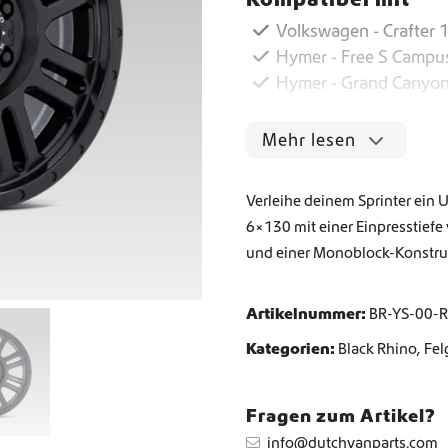
Volkswagen - Crafter 1
Weltweiter Versand
Hymer - Free S Campu
Hymer - Grand Canyon
Crafter und Sprinter Camperausstattung
Mehr lesen
Verleihe deinem Sprinter ein 
6×130 mit einer Einpresstief
und einer Monoblock-Konstru
Artikelnummer:
BR-YS-00-
Kategorien:
Black Rhino
,
Fel
Fragen zum Artikel?
info@dutchvanparts.com