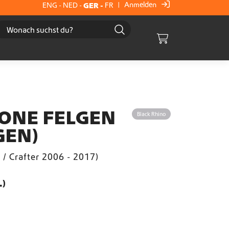
Anmelden
ENG
-
NED
-
GER
-
FR
|
Cart
ONE FELGEN
Black Rhino
GEN)
t / Crafter 2006 - 2017)
.)