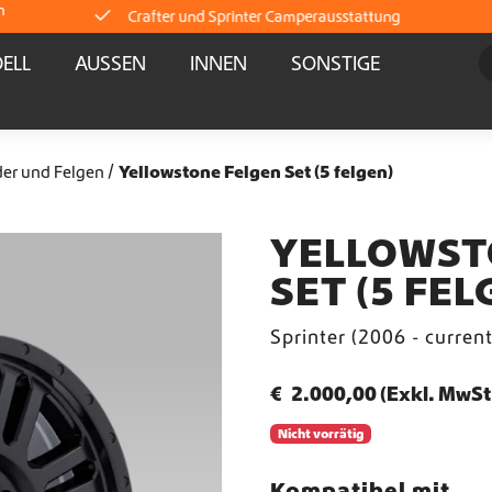
m
Crafter und Sprinter Camperausstattung
ELL
AUSSEN
INNEN
SONSTIGE
Lieferung direkt ab Lager
Weltweiter Versand
er und Felgen
Yellowstone Felgen Set (5 felgen)
Crafter und Sprinter Camperausstattung
YELLOWST
SET (5 FEL
Lieferung direkt ab Lager
Sprinter (2006 - curren
Weltweiter Versand
€
2.000,00
(Exkl. MwSt
Crafter und Sprinter Camperausstattung
Nicht vorrätig
Lieferung direkt ab Lager
Kompatibel mit