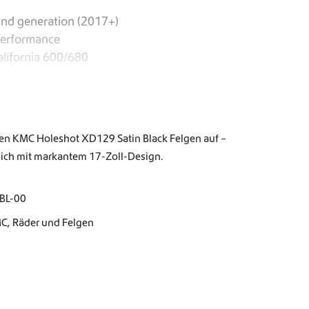
2nd generation (2017+)
 Performance
lifornia 600/680
den KMC Holeshot XD129 Satin Black Felgen auf –
uglich mit markantem 17-Zoll-Design.
BL-00
MC
,
Räder und Felgen