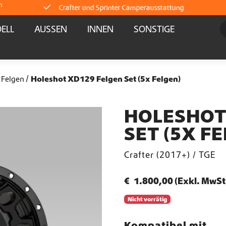
m
Crafter und Sprinter Camperausstattung
ELL
AUSSEN
INNEN
SONSTIGE
Lieferung direkt ab Lager
Weltweiter Versand
 Felgen
Holeshot XD129 Felgen Set (5x Felgen)
Crafter und Sprinter Camperausstattung
HOLESHOT
SET (5X F
Lieferung direkt ab Lager
Crafter (2017+) / TGE
Weltweiter Versand
€
1.800,00
(Exkl. MwSt
Crafter und Sprinter Camperausstattung
Nicht vorrätig
Lieferung direkt ab Lager
Kompatibel mit