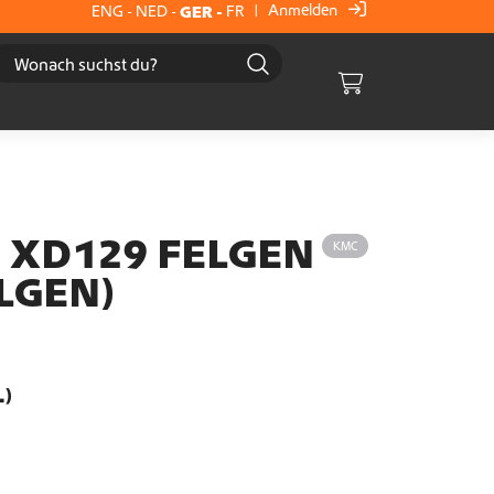
Anmelden
ENG
-
NED
-
GER
-
FR
|
Cart
 XD129 FELGEN
KMC
ELGEN)
.)