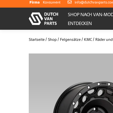
Weiter zum Inhalt
Firma
Konsument
info@dutchvanparts.co
SHOP NACH VAN-MOD
ENTDECKEN
Startseite
Shop
Felgensätze
KMC
Räder und