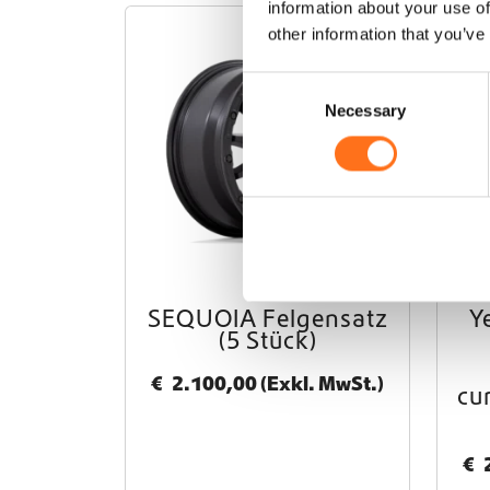
information about your use of
other information that you’ve
Black Rhino
C
Necessary
o
n
s
e
n
t
S
e
SEQUOIA Felgensatz
Y
l
(5 Stück)
e
c
€
2.100,00
(Exkl. MwSt.)
cu
t
i
o
€
n