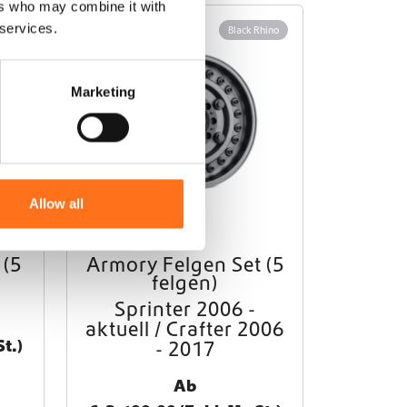
ers who may combine it with
 services.
Rhino
Black Rhino
Marketing
Allow all
 (5
Armory Felgen Set (5
D
felgen)
i
e
Sprinter 2006 -
s
aktuell / Crafter 2006
e
t.)
- 2017
s
P
Ab
r