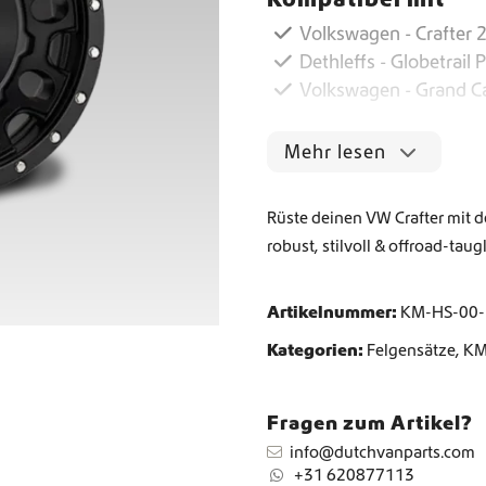
Volkswagen - Crafter 
Weltweiter Versand
Dethleffs - Globetrail
Volkswagen - Grand Ca
Crafter und Sprinter Camperausstattung
Mehr lesen
Rüste deinen VW Crafter mit 
robust, stilvoll & offroad-ta
Artikelnummer:
KM-HS-00-
Kategorien:
Felgensätze
,
K
Fragen zum Artikel?
info@dutchvanparts.com
+31 620877113