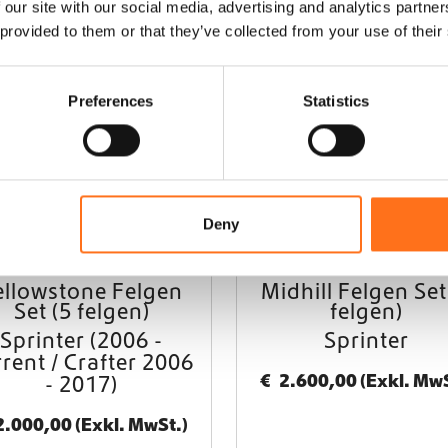
 our site with our social media, advertising and analytics partn
 provided to them or that they’ve collected from your use of their
Black Rhino
Black 
Preferences
Statistics
Deny
ellowstone Felgen
Midhill Felgen Set
Set (5 felgen)
felgen)
Sprinter (2006 -
Sprinter
rrent / Crafter 2006
€
2.600,00
(Exkl. MwS
- 2017)
2.000,00
(Exkl. MwSt.)