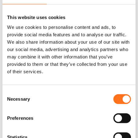
voor je Mercedes Sprinter of Volkswagen Crafter camper. Met de
focus op duurzaamheid en hoge prestaties zijn deze LED bars
This website uses cookies
ontworpen om de zwaarste weersomstandigheden te
doorstaan en bieden ze heldere verlichting die lang meegaat.
We use cookies to personalise content and ads, to
provide social media features and to analyse our traffic.
Of je nu op zoek bent naar een 50-inch gebogen LED bar of een
We also share information about your use of our site with
kleinere optie voor specifieke behoeften, we hebben voor ieder
our social media, advertising and analytics partners who
wat wils. Upgrade je verlichting en ga vol vertrouwen de
may combine it with other information that you’ve
zwaarste trails tegemoet.
provided to them or that they’ve collected from your use
of their services.
C
Necessary
o
n
Upgrade de Verlichting van je
s
Preferences
e
Camper met Prestaties van LED
n
Bars voor Off-Roaden
t
Statistics