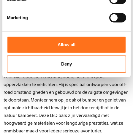
S
LED bars zijn een onmisbare toevoeging aan elk off-road
e
Marketing
voertuig, omdat ze een brede lichtdekking bieden wanneer je
l
deze het hardst nodig hebt. Bij Dutch Van Parts bieden we een
e
reeks krachtige LED bars die perfect passen in het verlichting
c
systeem van je camper. Van 50″ gebogen LED bars tot kleinere
t
Allow all
modellen, onze producten bieden betrouwbare en efficiënte
i
o
verlichting voor al je buitenavonturen.
n
Deny
De Strands Siberia XP DRC LED bar is een uitstekende keuze
voor wie robuuste verlichting nodig heeft om grote
oppervlakken te verlichten. Hij is speciaal ontworpen voor off-
road omstandigheden en gebouwd om de ruigste omgevingen
te doorstaan. Monteer hem op je dak of bumper en geniet van
optimale zichtbaarheid terwijl je in het donker rijdt of in de
natuur kampeert. Deze LED bars zijn vervaardigd met
hoogwaardige materialen voor langdurige prestaties, wat ze
onmisbaar maakt voor iedere serieuze avonturier.