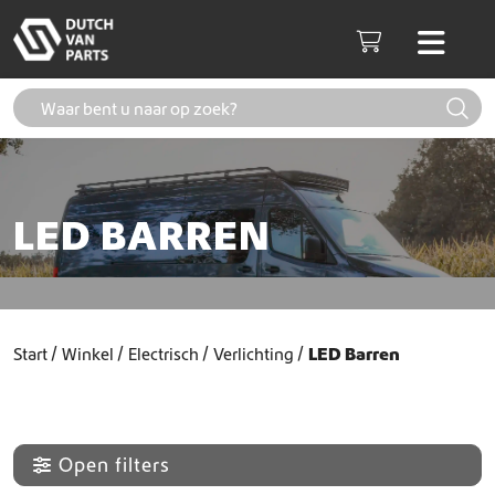
Skip to content
Men
Cart
LED BARREN
Start
Winkel
Electrisch
Verlichting
LED Barren
Open filters