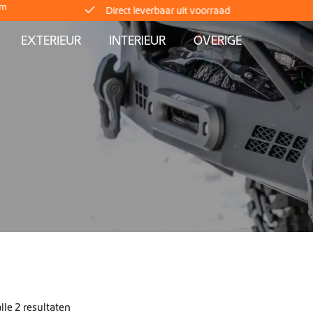
om
Wereldwijde verzending
EXTERIEUR
INTERIEUR
OVERIGE
Crafter en Sprinter campervan-uitrusting
Direct leverbaar uit voorraad
Wereldwijde verzending
Crafter en Sprinter campervan-uitrusting
Direct leverbaar uit voorraad
Wereldwijde verzending
lle 2 resultaten
Crafter en Sprinter campervan-uitrusting