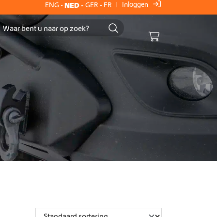
Inloggen
ENG
-
NED
-
GER
-
FR
|
Cart