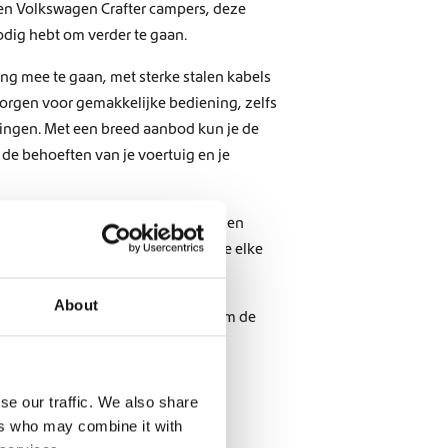
 en Volkswagen Crafter campers, deze
nodig hebt om verder te gaan.
ng mee te gaan, met sterke stalen kabels
orgen voor gemakkelijke bediening, zelfs
ingen. Met een breed aanbod kun je de
 de behoeften van je voertuig en je
nvoudig met de juiste accessoires, en
edt het gemoedsrust, wetende dat je elke
About
j Dutch Van Parts en maak je klaar om de
aan te gaan.
se our traffic. We also share
ers who may combine it with