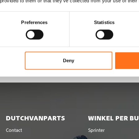
 provided to them or that they’ve collected from your use of their
 lieren die voldoen aan
 voorbereid op pad kunt
Preferences
Statistics
e off-road
Deny
DUTCHVANPARTS
WINKEL PER B
Contact
Sprinter