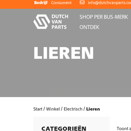
Skip to content
Bedrijf
Consument
info@dutchvanparts.c
SHOP PER BUS-MERK
ONTDEK
LIEREN
Start
Winkel
Electrisch
Lieren
CATEGORIEËN
Toont a