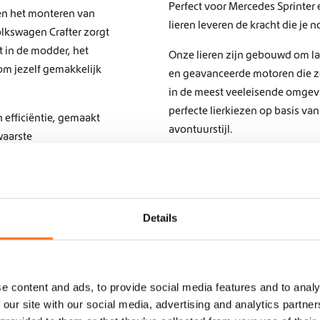
Perfect voor Mercedes Sprinter
 en het monteren van
lieren leveren de kracht die je 
olkswagen Crafter zorgt
it in de modder, het
Onze lieren zijn gebouwd om la
 om jezelf gemakkelijk
en geavanceerde motoren die z
in de meest veeleisende omgev
perfecte lierkiezen op basis van
 efficiëntie, gemaakt
avontuurstijl.
waarste
iten zijn deze lieren
Het monteren van een lier is ee
ff-road situaties, zodat
zodra deze is geïnstalleerd, bi
anneer je dat het
off-road uitdaging aankunt.
Details
Kies uit onze selectie lieren bi
envoudig dankzij op
zwaarste trails met vertrouwen 
ficaties van je
krachtig hulpmiddel
e content and ads, to provide social media features and to analy
off-road taken kunt
 our site with our social media, advertising and analytics partn