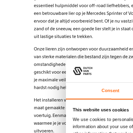
essentieel hulpmiddel voor off-road liefhebbers,
een betrouwbare lier op je Mercedes Sprinter of V
ervoor dat je altijd voorbereid bent. Of je nu vastz
zand of de sneeuw, een goede lier stelt je in staat
uit lastige situaties te trekken.
Onze lieren zijn ontworpen voor duurzaamheid en
van sterke materialen die bestand zijn tegen de z
omstandigheden. Met verschillende belastcapacite
geschikt voor een breed scala aan voertuigen en o
je maximale veiligheid en betrouwbaarheid hebt w
hardst nodig hebt.
Consent
Het installeren van een lier op je campervan is e
maat gemaakte oplossingen die passen bij de speci
This website uses cookies
voertuig. Eenmaal gemonteerd, wordt je lier een 
We use cookies to personalis
waarmee je je voertuig kunt herstellen of andere 
information about your use of
uitvoeren.