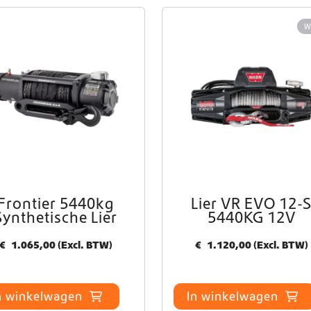
W
Direct leverbaar uit voorraad
Wereldwijde verzending
Crafter en Sprinter campervan-uitrusting
Frontier 5440kg
Lier VR EVO 12-
Synthetische Lier
5440KG 12V
€
1.065,00
(Excl. BTW)
€
1.120,00
(Excl. BTW)
n winkelwagen
In winkelwagen