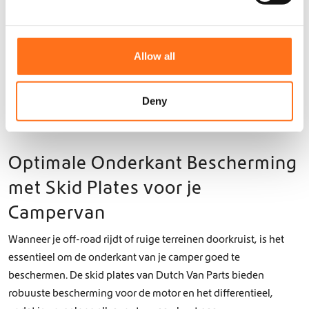
Ophanging
e
Verstevigingsb
eugels
c
t
Sprinter (2018 -
Allow all
i
huidig)
o
n
Deny
Optimale Onderkant Bescherming
met Skid Plates voor je
Campervan
Wanneer je off-road rijdt of ruige terreinen doorkruist, is het
essentieel om de onderkant van je camper goed te
beschermen. De skid plates van Dutch Van Parts bieden
robuuste bescherming voor de motor en het differentieel,