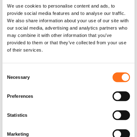
We use cookies to personalise content and ads, to
provide social media features and to analyse our traffic.
We also share information about your use of our site with
Elevate Vans
Elevate Vans
our social media, advertising and analytics partners who
Lift Kit 50mm
RWD Lift Kit
may combine it with other information that you’ve
Achterzijde
120mm –
Sprinter
provided to them or that they’ve collected from your use
Sprinter
of their services.
C
Elevate Vans
Necessary
o
n
s
Preferences
e
n
t
Statistics
S
e
Elevate Vans
Marketing
l