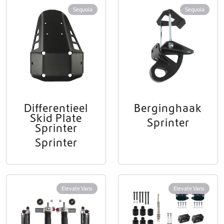
Sequoia
Sequoia
Differentieel
Berginghaak
Skid Plate
Sprinter
Sprinter
Sprinter
Elevate Vans
Elevate Vans