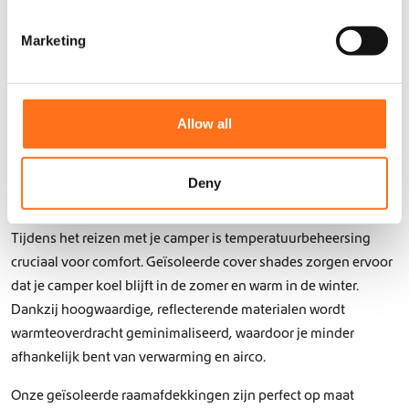
Raam Cover
Raam Covers
S
Crew
Achterruiten
e
Marketing
Sprinter
Sprinter
l
e
c
t
Allow all
i
o
Houd je camper comfortabel met
n
Deny
geïsoleerde raambescherming
Tijdens het reizen met je camper is temperatuurbeheersing
cruciaal voor comfort. Geïsoleerde cover shades zorgen ervoor
dat je camper koel blijft in de zomer en warm in de winter.
Dankzij hoogwaardige, reflecterende materialen wordt
warmteoverdracht geminimaliseerd, waardoor je minder
afhankelijk bent van verwarming en airco.
Onze geïsoleerde raamafdekkingen zijn perfect op maat