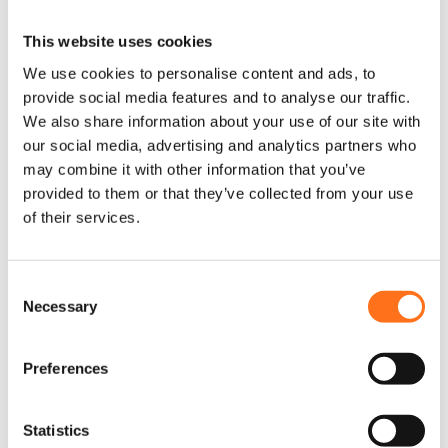
This website uses cookies
Geïsoleerde
Geïsoleerde
We use cookies to personalise content and ads, to
Raam Covers
Dakluik Cover
provide social media features and to analyse our traffic.
Achterruiten
We also share information about your use of our site with
Ducato
our social media, advertising and analytics partners who
may combine it with other information that you’ve
provided to them or that they’ve collected from your use
of their services.
Dutchvanparts
Dutchvanparts
C
Necessary
o
n
s
Preferences
e
n
Geïsoleerde
Geïsoleerde
t
Statistics