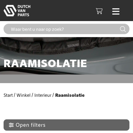
Skip to content
Men
Cart
RAAMISOLATIE
Start
Winkel
Interieur
Raamisolatie
Open filters