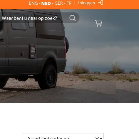
Inloggen
ENG
-
NED
-
GER
-
FR
|
Cart