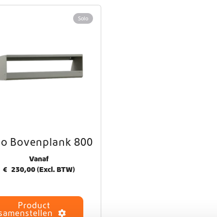
Wereldwijde verzending
Solo
Crafter en Sprinter campervan-uitrusting
lo Bovenplank 800
Vanaf
€
230,00
(Excl. BTW)
Product
samenstellen