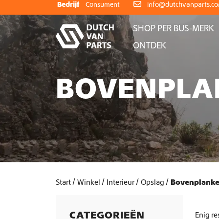
Skip to content
Bedrijf
Consument
info@dutchvanparts.c
SHOP PER BUS-MERK
ONTDEK
BOVENPLA
Start
Winkel
Interieur
Opslag
Bovenplank
CATEGORIEËN
Enig re