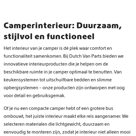
g
o
i
z
n
e
Camperinterieur: Duurzaam,
a
n
w
stijlvol en functioneel
o
r
Het interieur van je camper is dé plek waar comfort en
d
functionaliteit samenkomen. Bij Dutch Van Parts bieden we
e
n
innovatieve interieurproducten die je helpen om de
o
beschikbare ruimte in je camper optimaal te benutten. Van
p
keukensystemen tot uitschuifbare bedden en slimme
d
opbergsystemen – onze producten zijn ontworpen met oog
e
p
voor detail en gebruiksgemak.
r
o
Of je nu een compacte camper hebt of een grotere bus
d
ombouwt, het juiste interieur maakt elke reis aangenamer. We
u
selecteren materialen die lichtgewicht, duurzaam en
c
eenvoudig te monteren zijn, zodat je interieur niet alleen mooi
t