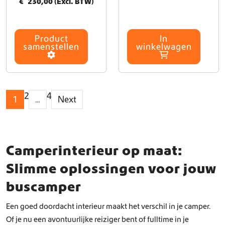
€
230,00
(Excl. BTW)
t
o
i
d
e
u
s
c
Product
In
samenstellen
winkelwagen
.
t
D
h
e
e
z
e
e
f
2
4
1
…
Next
o
t
p
m
t
e
i
e
e
r
Camperinterieur op maat:
k
d
a
e
Slimme oplossingen voor jouw
n
r
buscamper
g
e
e
v
k
a
Een goed doordacht interieur maakt het verschil in je camper.
o
r
Of je nu een avontuurlijke reiziger bent of fulltime in je