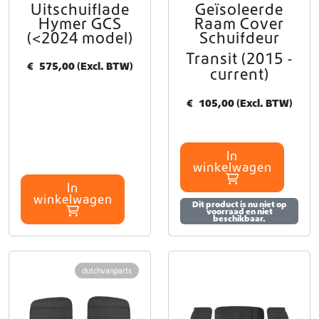
Uitschuiflade
Geïsoleerde
a
.
Hymer GCS
Raam Cover
t
(<2024 model)
Schuifdeur
6
i
Transit (2015 -
e
5
€
575,00
(Excl. BTW)
current)
s
5
.
,
D
€
105,00
(Excl. BTW)
e
0
z
0
e
In
t
o
winkelwagen
p
o
In
t
t
winkelwagen
Dit product is nu niet op
i
voorraad en niet
€
beschikbaar.
e
k
a
2
n
dutchvanparts
.
g
e
8
k
5