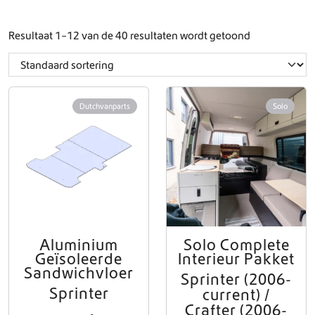
Resultaat 1–12 van de 40 resultaten wordt getoond
Dutchvanparts
Solo
Aluminium
Solo Complete
D
Geïsoleerde
Interieur Pakket
i
Sandwichvloer
t
Sprinter (2006-
p
Sprinter
current) /
r
Crafter (2006-