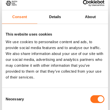
In
Product
winkelwagen
samenstellen
Consent
Details
About
Solo
Solo
This website uses cookies
We use cookies to personalise content and ads, to
provide social media features and to analyse our traffic.
We also share information about your use of our site with
our social media, advertising and analytics partners who
may combine it with other information that you’ve
provided to them or that they’ve collected from your use
Solo
Solo Bovenkast
of their services.
D
Keukenblok
600
i
450
t
Vanaf
p
C
Vanaf
€
475,00
(Excl. BTW)
r
Necessary
o
€
2.600,00
(Excl. BTW)
o
n
d