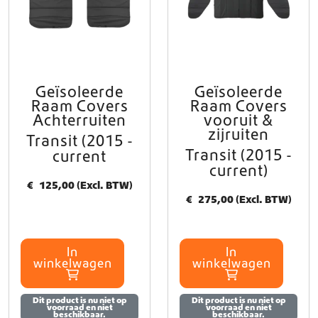
o
0
z
e
,
n
0
w
0
o
Geïsoleerde
Geïsoleerde
r
Raam Covers
Raam Covers
d
Achterruiten
vooruit &
e
zijruiten
Transit (2015 -
n
Transit (2015 -
current
o
current)
p
€
125,00
(Excl. BTW)
d
€
275,00
(Excl. BTW)
e
p
r
o
In
In
d
winkelwagen
winkelwagen
u
c
Dit product is nu niet op
Dit product is nu niet op
t
voorraad en niet
voorraad en niet
beschikbaar.
beschikbaar.