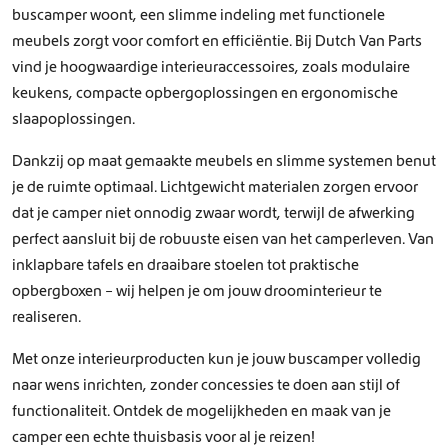
z
i
buscamper woont, een slimme indeling met functionele
e
a
meubels zorgt voor comfort en efficiëntie. Bij Dutch Van Parts
n
t
w
vind je hoogwaardige interieuraccessoires, zoals modulaire
i
o
e
keukens, compacte opbergoplossingen en ergonomische
r
s
slaapoplossingen.
d
.
e
D
Dankzij op maat gemaakte meubels en slimme systemen benut
n
e
je de ruimte optimaal. Lichtgewicht materialen zorgen ervoor
o
z
p
dat je camper niet onnodig zwaar wordt, terwijl de afwerking
e
d
o
perfect aansluit bij de robuuste eisen van het camperleven. Van
e
p
inklapbare tafels en draaibare stoelen tot praktische
p
t
opbergboxen – wij helpen je om jouw droominterieur te
r
i
realiseren.
o
e
d
k
Met onze interieurproducten kun je jouw buscamper volledig
u
a
c
n
naar wens inrichten, zonder concessies te doen aan stijl of
t
g
functionaliteit. Ontdek de mogelijkheden en maak van je
p
e
camper een echte thuisbasis voor al je reizen!
a
k