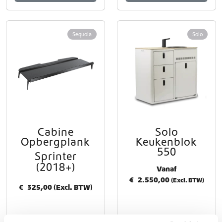
p
a
g
i
Sequoia
Solo
n
a
Cabine
Solo
Opbergplank
Keukenblok
550
Sprinter
(2018+)
Vanaf
€
2.550,00
(Excl. BTW)
€
325,00
(Excl. BTW)