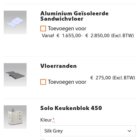
Aluminium Geïsoleerde
Sandwichvloer
Toevoegen voor
P
Vanaf
€
1.655,00
-
€
2.850,00
(Excl. BTW)
r
i
j
Vloerranden
s
€
275,00
(Excl. BTW)
k
Toevoegen voor
l
a
s
Solo Keukenblok 450
s
Kleur
*
e
:
€