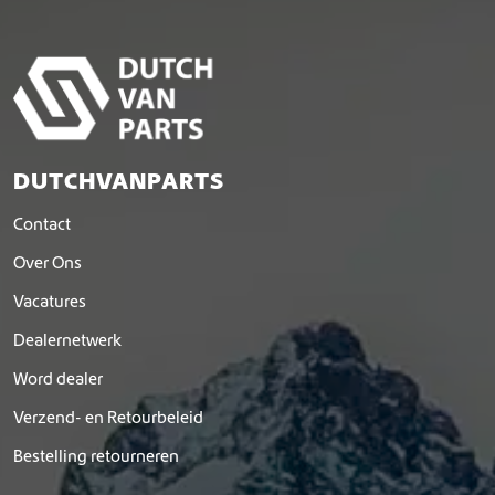
t
m
e
e
r
d
e
r
DUTCHVANPARTS
e
v
Contact
a
r
Over Ons
i
Vacatures
a
t
Dealernetwerk
i
e
Word dealer
s
Verzend- en Retourbeleid
.
D
Bestelling retourneren
e
z