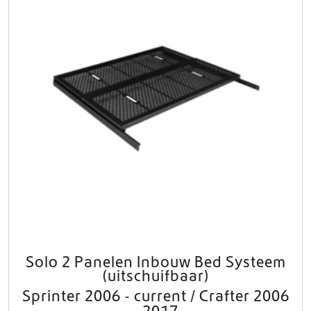
Solo 2 Panelen Inbouw Bed Systeem
D
(uitschuifbaar)
i
t
Sprinter 2006 - current / Crafter 2006
p
- 2017