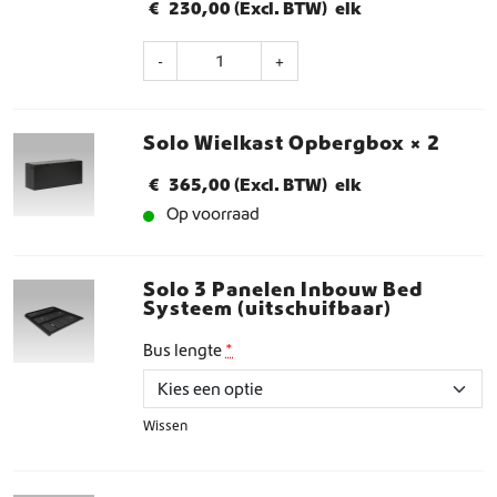
s
€
230,00
(Excl. BTW)
elk
t
S
6
-
+
o
0
l
0
o
a
Solo Wielkast Opbergbox
× 2
B
a
o
n
€
365,00
(Excl. BTW)
elk
v
t
Op voorraad
e
a
n
l
p
l
Solo 3 Panelen Inbouw Bed
Systeem (uitschuifbaar)
a
n
Bus lengte
*
k
8
0
0
Wissen
a
a
n