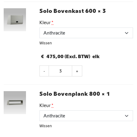
8
Solo Bovenkast 600
× 3
5
Kleur
*
0
,
0
Wissen
0
€
475,00
(Excl. BTW)
elk
S
-
+
o
l
o
Solo Bovenplank 800
× 1
B
o
Kleur
*
v
e
n
k
Wissen
a