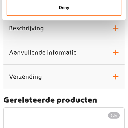
n
n
Deny
t
a
l
Beschrijving
+
Aanvullende informatie
+
Verzending
+
Gerelateerde producten
Solo