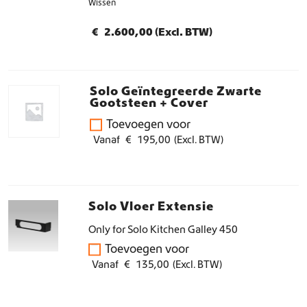
Wissen
€
2.600,00
(Excl. BTW)
1
.
6
Solo Geïntegreerde Zwarte
5
Gootsteen + Cover
5
Toevoegen voor
,
Vanaf
€
195,00
(Excl. BTW)
0
0
t
Solo Vloer Extensie
o
Only for Solo Kitchen Galley 450
t
Toevoegen voor
€
Vanaf
€
135,00
(Excl. BTW)
2
.