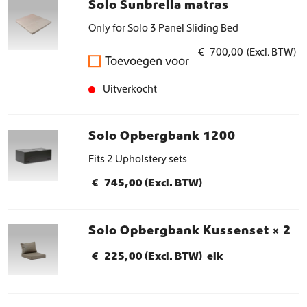
Solo Sunbrella matras
t
a
Only for Solo 3 Panel Sliding Bed
l
€
700,00
(Excl. BTW)
Toevoegen voor
Uitverkocht
Solo Opbergbank 1200
Fits 2 Upholstery sets
€
745,00
(Excl. BTW)
Solo Opbergbank Kussenset
× 2
€
225,00
(Excl. BTW)
elk