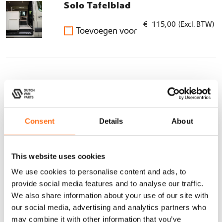
Solo Tafelblad
€
115,00
(Excl. BTW)
Toevoegen voor
€
6.180,00
(Excl. BTW)
'Wandsysteem & Plafond' en 'Solo 3 Panelen Inbouw
Bed Systeem (uitschuifbaar)'
→
Kies productopties.
Consent
Details
About
S
In winkelwagen
-
+
This website uses cookies
o
l
We use cookies to personalise content and ads, to
o
provide social media features and to analyse our traffic.
Compatibel met
C
We also share information about your use of our site with
o
Volkswagen - Crafter 1st generation (2006 - 2017)
our social media, advertising and analytics partners who
m
Volkswagen - Crafter 2nd generation (2017+)
may combine it with other information that you’ve