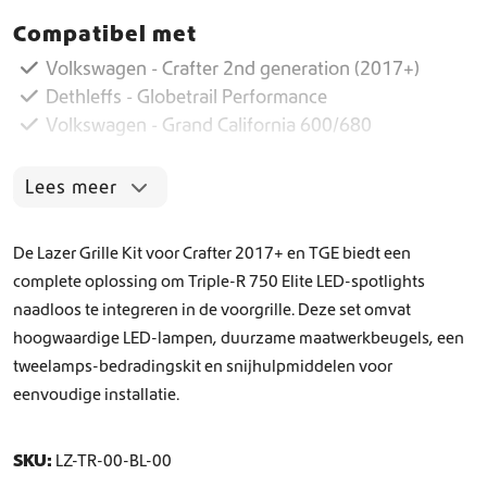
p
Compatibel met
l
e
Volkswagen - Crafter 2nd generation (2017+)
-
Dethleffs - Globetrail Performance
R
Volkswagen - Grand California 600/680
7
5
0
Lees meer
E
l
i
De Lazer Grille Kit voor Crafter 2017+ en TGE biedt een
t
complete oplossing om Triple-R 750 Elite LED-spotlights
e
naadloos te integreren in de voorgrille. Deze set omvat
G
r
hoogwaardige LED-lampen, duurzame maatwerkbeugels, een
i
tweelamps-bedradingskit en snijhulpmiddelen voor
l
eenvoudige installatie.
l
e
K
SKU:
LZ-TR-00-BL-00
i