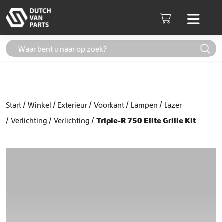
Skip to content
Men
Cart
Start
Winkel
Exterieur
Voorkant
Lampen
Lazer
Verlichting
Verlichting
Triple-R 750 Elite Grille Kit