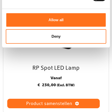
e
c
t
Allow all
i
o
n
Deny
RP Spot LED Lamp
Vanaf
€
230,00
(Excl. BTW)
Product samenstellen