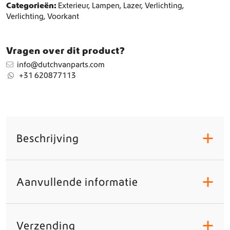
t
Categorieën:
Exterieur
,
Lampen
,
Lazer
,
Verlichting
,
a
Verlichting
,
Voorkant
a
n
t
Vragen over dit product?
a
info@dutchvanparts.com
l
+31 620877113
Beschrijving
+
Aanvullende informatie
+
Verzending
+