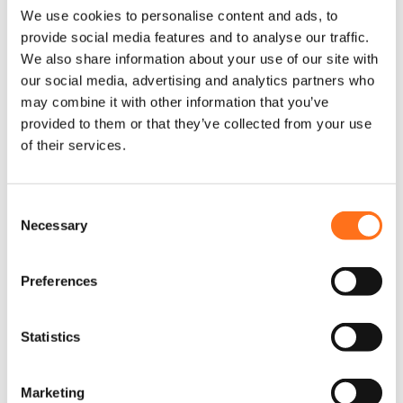
We use cookies to personalise content and ads, to
provide social media features and to analyse our traffic.
We also share information about your use of our site with
our social media, advertising and analytics partners who
Sentinel 9” Highline Zwart
may combine it with other information that you’ve
provided to them or that they’ve collected from your use
€
395,00
(Excl. BTW)
of their services.
In winkelwagen
C
Necessary
o
n
Lazer
s
Preferences
e
n
t
Statistics
S
e
Marketing
l