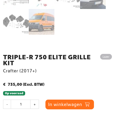
TRIPLE-R 750 ELITE GRILLE
Lazer
KIT
Crafter (2017+)
€
735,00
(Excl. BTW)
Op voorraad
T
In winkelwagen
-
+
r
i