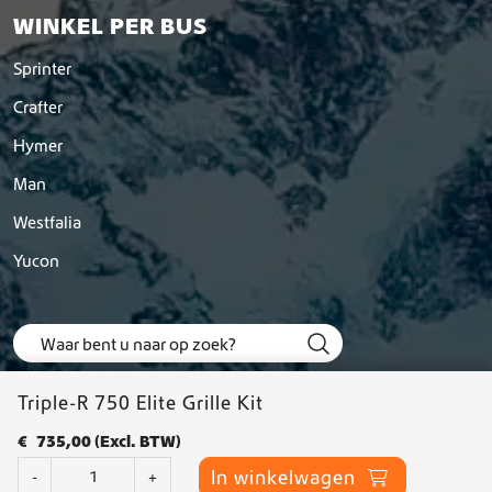
WINKEL PER BUS
Sprinter
Crafter
Hymer
Man
Westfalia
Yucon
Triple-R 750 Elite Grille Kit
€
735,00
(Excl. BTW)
T
In winkelwagen
-
+
r