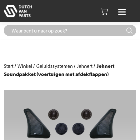
Skip to content
Men
Cart
Start
Winkel
Geluidssystemen
Jehnert
Jehnert
Soundpakket (voertuigen met afdekflappen)