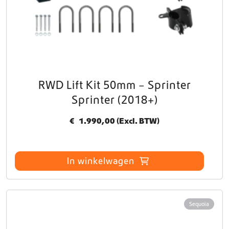
n
o
p
d
e
p
r
o
RWD Lift Kit 50mm – Sprinter
d
Sprinter (2018+)
u
c
€
1.990,00
(Excl. BTW)
t
p
a
g
In winkelwagen
i
n
a
Sequoia