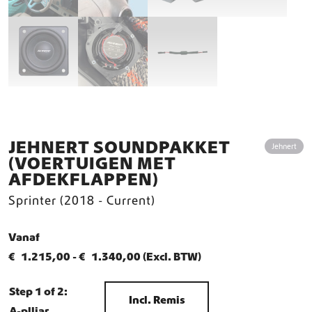
JEHNERT SOUNDPAKKET
Jehnert
(VOERTUIGEN MET
AFDEKFLAPPEN)
Sprinter (2018 - Current)
Vanaf
P
€
1.215,00
-
€
1.340,00
(Excl. BTW)
r
Step 1 of 2:
i
Incl. Remis
A-plliar