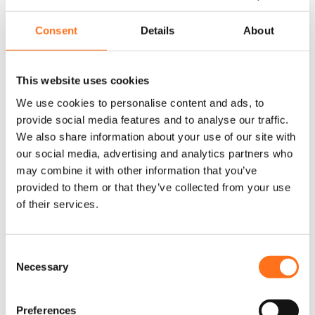
Consent
Details
About
This website uses cookies
We use cookies to personalise content and ads, to
Jehnert Soundpakket (voertuigen
D
provide social media features and to analyse our traffic.
met bekerhouder)
i
We also share information about your use of our site with
t
Sprinter (2018 - Current)
our social media, advertising and analytics partners who
p
r
may combine it with other information that you’ve
Vanaf
o
provided to them or that they’ve collected from your use
P
€
1.215,00
-
€
1.340,00
(Excl. BTW)
d
of their services.
r
u
c
i
t
Product samenstellen
C
j
h
Necessary
o
s
e
Dit product is nu niet op voorraad en niet beschikbaar.
n
e
k
f
s
Preferences
l