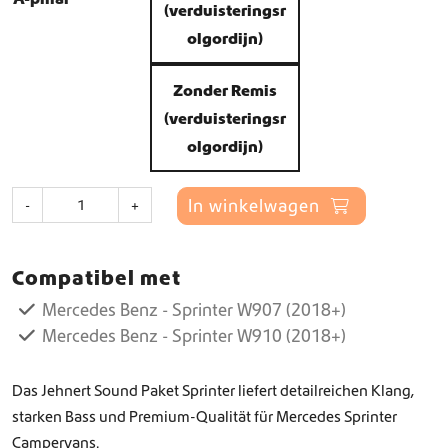
j
(verduisteringsr
s
olgordijn)
k
l
Zonder Remis
a
(verduisteringsr
s
olgordijn)
s
J
e
In winkelwagen
-
+
e
:
h
€
n
Compatibel met
e
r
Mercedes Benz - Sprinter W907 (2018+)
1
t
Mercedes Benz - Sprinter W910 (2018+)
.
S
o
2
u
Das Jehnert Sound Paket Sprinter liefert detailreichen Klang,
1
n
starken Bass und Premium-Qualität für Mercedes Sprinter
5
d
Campervans.
p