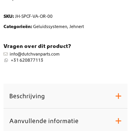
,
a
0
k
SKU:
JH-SPCF-VA-OR-00
0
k
e
t
Categorieën:
Geluidssystemen
,
Jehnert
t
o
(
t
v
Vragen over dit product?
o
€
info@dutchvanparts.com
e
+31 620877113
r
1
t
u
.
i
3
g
4
e
Beschrijving
+
n
0
m
,
e
0
t
Aanvullende informatie
+
a
0
f