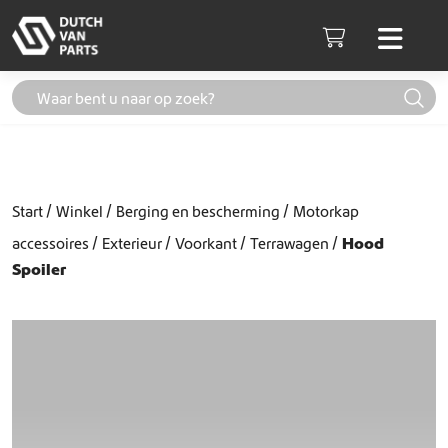
Skip to content
Men
Cart
Start
Winkel
Berging en bescherming
Motorkap
accessoires
Exterieur
Voorkant
Terrawagen
Hood
Spoiler