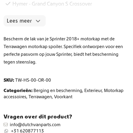
Hymer - Grand Canyon S Crossover
l
e
r
Lees meer
a
a
n
Bescherm de lak van je Sprinter 2018+ motorkap met de
t
Terrawagen motorkap spoiler. Specifiek ontworpen voor een
a
perfecte pasvorm op jouw Sprinter, biedt het bescherming
l
tegen steenslag.
SKU:
TW-HS-00-OR-00
Categorieën:
Berging en bescherming
,
Exterieur
,
Motorkap
accessoires
,
Terrawagen
,
Voorkant
Vragen over dit product?
info@dutchvanparts.com
+31 620877113