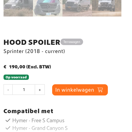
HOOD SPOILER
Terrawagen
Sprinter (2018 - current)
€
190,00
(Excl. BTW)
Op voorraad
H
In winkelwagen
-
+
o
o
d
Compatibel met
S
p
Hymer - Free S Campus
o
Hymer - Grand Canyon S
i