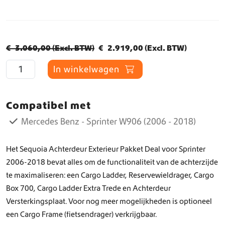
o
u
:
.
k
s
s
,
6
e
i
r
i
€
e
:
w
0
5
l
j
s
d
p
€
a
0
,
i
s
p
i
9
r
€
3.060,00
(Excl. BTW)
€
2.919,00
(Excl. BTW)
s
.
0
j
i
r
g
5
i
2
A
:
0
k
s
In winkelwagen
o
e
0
j
0
c
€
.
e
:
n
p
h
,
s
,
t
p
€
k
r
0
w
0
Compatibel met
e
4
r
e
i
0
a
0
r
Mercedes Benz - Sprinter W906 (2006 - 2018)
5
i
6
l
j
d
.
s
.
e
,
j
3
i
s
:
u
Het Sequoia Achterdeur Exterieur Pakket Deal voor Sprinter
0
s
5
j
i
€
r
2006-2018 bevat alles om de functionaliteit van de achterzijde
0
w
,
k
s
E
te maximaliseren: een Cargo Ladder, Reservewieldrager, Cargo
x
.
a
0
e
:
4
Box 700, Cargo Ladder Extra Trede en Achterdeur
t
s
0
p
€
0
Versterkingsplaat. Voor nog meer mogelijkheden is optioneel
e
:
.
r
r
,
een Cargo Frame (fietsendrager) verkrijgbaar.
i
€