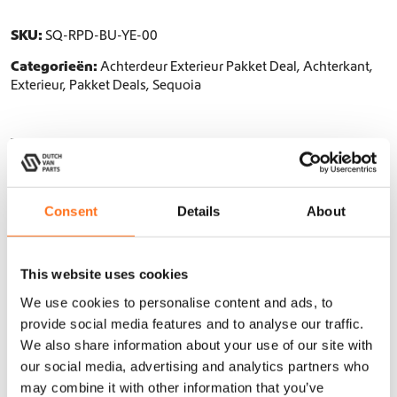
i
6
0
e
j
2
0
u
SKU:
SQ-RPD-BU-YE-00
6
s
7
r
.
Categorieën:
Achterdeur Exterieur Pakket Deal
,
Achterkant
,
P
6
w
,
Exterieur
,
Pakket Deals
,
Sequoia
a
0
a
0
k
,
s
0
k
Vragen over dit product?
e
0
:
.
t
info@dutchvanparts.com
0
€
D
+31 620877113
.
e
Consent
Details
About
a
6
l
6
a
0
This website uses cookies
a
Beschrijving
n
+
,
We use cookies to personalise content and ads, to
t
0
provide social media features and to analyse our traffic.
a
We also share information about your use of our site with
0
l
our social media, advertising and analytics partners who
Aanvullende informatie
+
.
may combine it with other information that you’ve