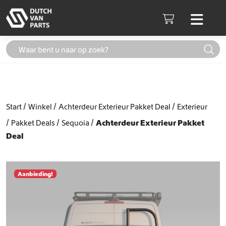
Skip to content
Men
Cart
Start
Winkel
Achterdeur Exterieur Pakket Deal
Exterieur
Pakket Deals
Sequoia
Achterdeur Exterieur Pakket
Deal
Aanbieding!