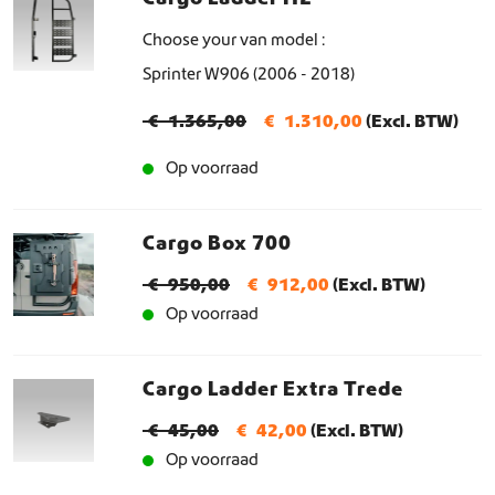
Choose your van model
Sprinter W906 (2006 - 2018)
O
H
€
1.365,00
€
1.310,00
(Excl. BTW)
o
u
Op voorraad
r
i
s
d
Cargo Box 700
p
i
r
g
O
H
€
950,00
€
912,00
(Excl. BTW)
o
e
Op voorraad
o
u
n
p
r
i
k
r
s
d
Cargo Ladder Extra Trede
e
i
p
i
O
H
l
j
€
45,00
€
42,00
(Excl. BTW)
r
g
Op voorraad
o
u
i
s
o
e
r
i
j
i