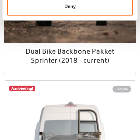
n
Deny
Dual Bike Backbone Pakket
Sprinter (2018 - current)
Aanbieding!
Sequoia