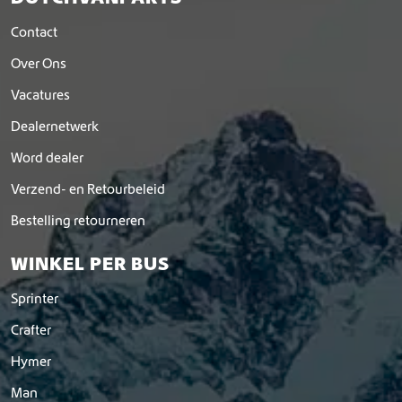
e
v
Contact
a
Over Ons
r
i
Vacatures
a
t
Dealernetwerk
i
Word dealer
e
s
Verzend- en Retourbeleid
.
D
Bestelling retourneren
e
z
WINKEL PER BUS
e
o
Sprinter
p
Crafter
t
i
Hymer
e
k
Man