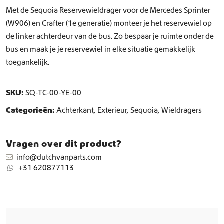
e
Met de Sequoia Reservewieldrager voor de Mercedes Sprinter
l
(W906) en Crafter (1e generatie) monteer je het reservewiel op
d
de linker achterdeur van de bus. Zo bespaar je ruimte onder de
r
bus en maak je je reservewiel in elke situatie gemakkelijk
a
g
toegankelijk.
e
r
a
SKU:
SQ-TC-00-YE-00
a
Categorieën:
Achterkant
,
Exterieur
,
Sequoia
,
Wieldragers
n
t
a
Vragen over dit product?
l
info@dutchvanparts.com
+31 620877113