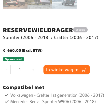
RESERVEWIELDRAGER
Sequoia
Sprinter (2006 - 2018) / Crafter (2006 - 2017)
€
660,00
(Excl. BTW)
Op voorraad
R
In winkelwagen
-
+
e
s
e
Compatibel met
r
v
Volkswagen - Crafter 1st generation (2006 - 2017)
e
Mercedes Benz - Sprinter W906 (2006 - 2018)
w
i