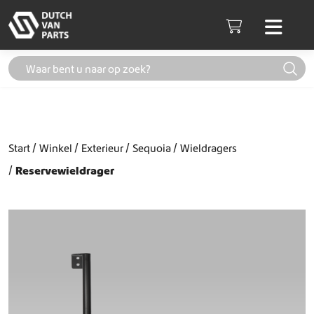
Skip to content
Men
Cart
Start
Winkel
Exterieur
Sequoia
Wieldragers
Reservewieldrager