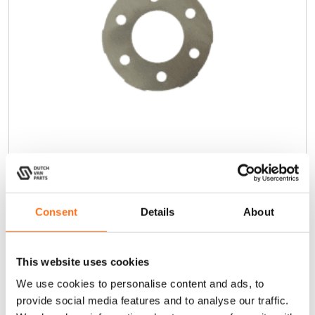
Afstandshouder Reservewieldrager
D
Consent
Details
About
i
Vanaf
t
p
€
12,00
(Excl. BTW)
This website uses cookies
r
o
We use cookies to personalise content and ads, to
d
provide social media features and to analyse our traffic.
Product samenstellen
u