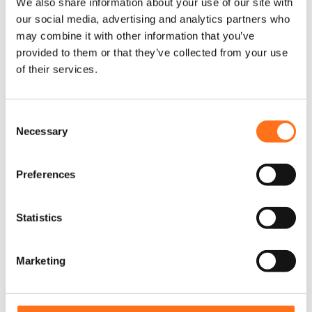
We also share information about your use of our site with
c
our social media, advertising and analytics partners who
t
h
may combine it with other information that you’ve
e
Sequoia
provided to them or that they’ve collected from your use
e
of their services.
f
t
m
C
e
Necessary
o
e
n
r
d
s
Preferences
e
e
r
n
e
t
Statistics
v
S
a
e
r
Marketing
l
i
a
e
t
c