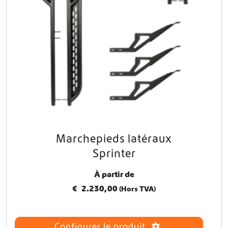
i
s
i
e
s
s
u
r
l
a
p
a
g
Marchepieds latéraux
e
Sprinter
d
u
p
À partir de
r
€
2.230,00
(Hors TVA)
o
d
u
Configurer le produit
i