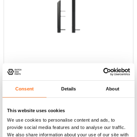
Adaptateur pour marchepieds et
C
l’échelle latérale
e
p
Sprinter
r
Consent
Details
About
o
À partir de
d
P
€
45,00
–
€
60,00
(Hors TVA)
u
This website uses cookies
l
i
t
a
We use cookies to personalise content and ads, to
a
Configurer le produit
provide social media features and to analyse our traffic.
g
p
We also share information about your use of our site with
e
l