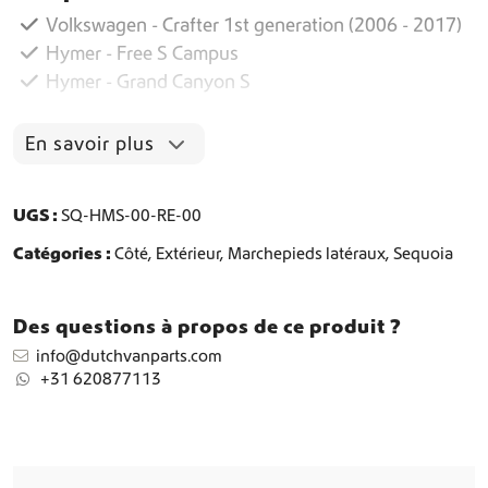
i
Volkswagen - Crafter 1st generation (2006 - 2017)
t
Hymer - Free S Campus
é
Hymer - Grand Canyon S
d
e
M
En savoir plus
a
r
c
UGS :
SQ-HMS-00-RE-00
h
e
Catégories :
Côté
,
Extérieur
,
Marchepieds latéraux
,
Sequoia
p
i
e
Des questions à propos de ce produit ?
d
info@dutchvanparts.com
s
+31 620877113
D
e
m
i
L