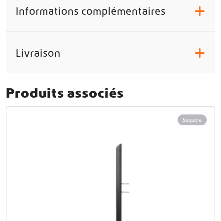
u
Informations complémentaires
+
n
e
Livraison
+
Produits associés
Sequoia