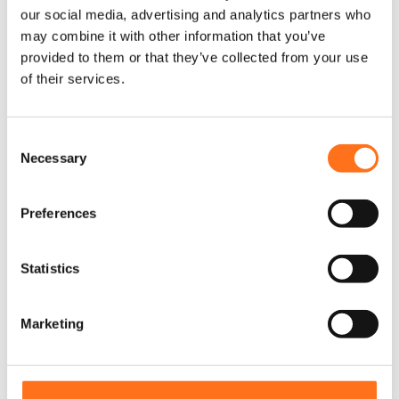
our social media, advertising and analytics partners who
u
d
s
may combine it with other information that you’ve
Sequoia
e
i
provided to them or that they’ve collected from your use
p
e
of their services.
u
r
r
i
s
C
x
v
Necessary
o
a
n
r
:
i
s
Preferences
€
a
e
t
n
i
t
Statistics
4
o
S
5
n
e
s
,
Marketing
l
.
0
L
e
0
e
c
s
à
t