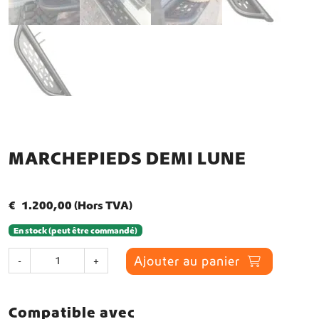
MARCHEPIEDS DEMI LUNE
€
1.200,00
(Hors TVA)
En stock (peut être commandé)
q
Ajouter au panier
-
+
u
a
n
Compatible avec
t