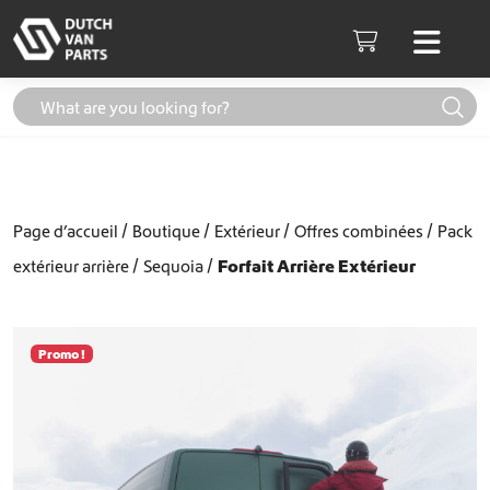
Aller au contenu
Men
Cart
Page d’accueil
Boutique
Extérieur
Offres combinées
Pack
extérieur arrière
Sequoia
Forfait Arrière Extérieur
Promo !