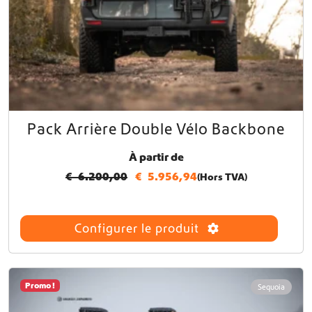
Pack Arrière Double Vélo Backbone
À partir de
€
6.200,00
€
5.956,94
(Hors TVA)
Configurer le produit
Promo !
Sequoia