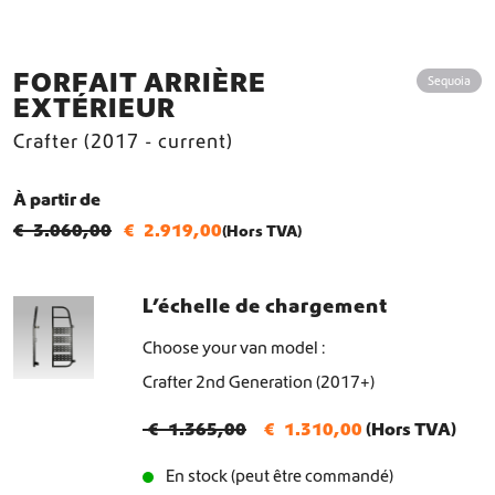
FORFAIT ARRIÈRE
Sequoia
EXTÉRIEUR
Crafter (2017 - current)
À partir de
€
3.060,00
€
2.919,00
(Hors TVA)
L’échelle de chargement
Choose your van model
Crafter 2nd Generation (2017+)
L
L
€
1.365,00
€
1.310,00
(Hors TVA)
e
e
En stock (peut être commandé)
p
p