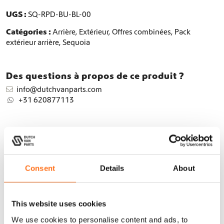
e
6
0
UGS :
SQ-RPD-BU-BL-00
E
0
0
x
Catégories :
Arrière
,
Extérieur
,
Offres combinées
,
Pack
,
.
t
extérieur arrière
,
Sequoia
é
0
r
0
i
Des questions à propos de ce produit ?
.
e
info@dutchvanparts.com
u
+31 620877113
r
Description
+
Consent
Details
About
Informations complémentaires
+
This website uses cookies
We use cookies to personalise content and ads, to