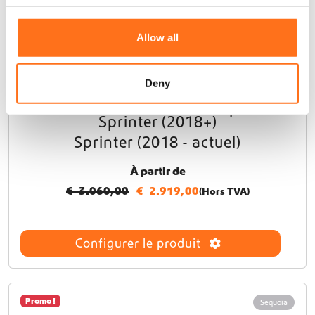
c
t
Allow all
i
o
n
Deny
Forfait Arrière Extérieur pour
Sprinter (2018+)
Sprinter (2018 - actuel)
À partir de
€
3.060,00
€
2.919,00
(Hors TVA)
Configurer le produit
Promo !
Sequoia