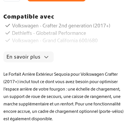
:
2
n
c
a
0
a
€
0
n
i
t
0
i
:
Compatible avec
,
t
t
u
.
t
€
i
4
0
Volkswagen - Crafter 2nd generation (2017+)
i
e
t
Dethleffs - Globetrail Performance
0
0
é
a
l
:
6
Volkswagen - Grand California 600/680
,
.
d
l
e
€
3
e
0
é
s
F
5
En savoir plus
0
o
t
t
6
,
.
r
a
6
0
f
Le Forfait Arrière Extérieur Sequoia pour Volkswagen Crafter
i
:
a
0
0
(2017+) inclut tout ce dont vous avez besoin pour optimiser
i
t
€
,
.
l’espace arrière de votre fourgon : une échelle de chargement,
t
0
A
un support de roue de secours, une caisse de rangement, une
:
6
r
0
marche supplémentaire et un renfort. Pour une fonctionnalité
r
€
2
.
encore accrue, un cadre de chargement optionnel (porte-vélos)
i
7
est également disponible.
è
6
,
r