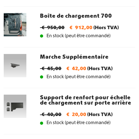
r
r
Boîte de chargement 700
i
i
x
x
L
L
€
950,00
€
912,00
(Hors TVA)
i
a
En stock (peut être commandé)
e
e
n
c
p
p
i
t
r
r
Marche Supplémentaire
t
u
i
i
L
L
i
e
€
45,00
€
42,00
(Hors TVA)
x
x
En stock (peut être commandé)
e
e
a
l
i
a
p
p
l
e
n
c
r
r
é
s
i
t
Support de renfort pour échelle
de chargement sur porte arrière
i
i
t
t
t
u
x
x
a
i
e
L
L
€
40,00
€
20,00
(Hors TVA)
i
a
i
:
En stock (peut être commandé)
a
l
e
e
n
c
t
€
l
e
p
p
i
t