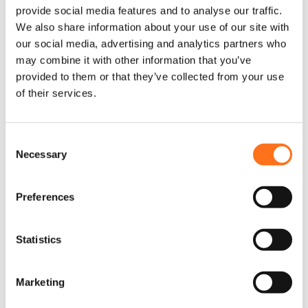
provide social media features and to analyse our traffic.
We also share information about your use of our site with
Livraison
+
our social media, advertising and analytics partners who
may combine it with other information that you’ve
provided to them or that they’ve collected from your use
Produits associés
of their services.
Promo !
Sequoia
C
Necessary
o
n
s
Preferences
e
n
t
Statistics
S
e
Marketing
l
e