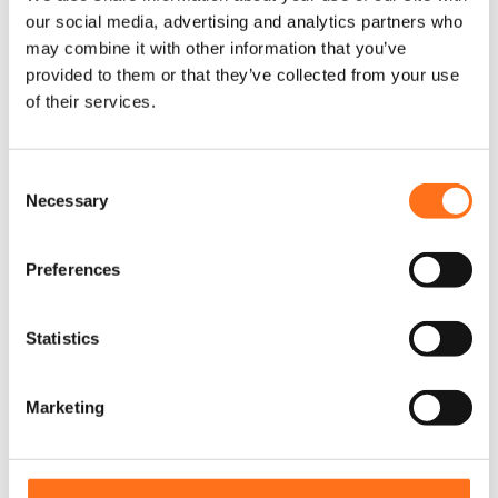
d
our social media, advertising and analytics partners who
u
may combine it with other information that you’ve
k
Osram
provided to them or that they’ve collected from your use
t
of their services.
w
e
i
s
C
t
Necessary
o
m
n
e
s
h
Preferences
e
r
n
e
r
t
Statistics
e
S
V
e
Marketing
a
l
r
e
i
c
a