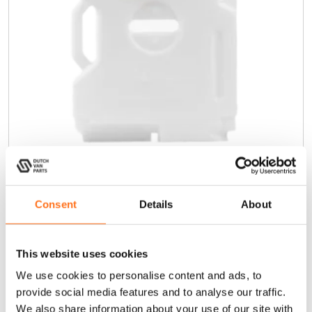
Wasserkanister 7,5 Liter
D
i
Consent
Details
About
Ab
e
s
€
110,00
(Exkl. MwSt.)
e
This website uses cookies
s
P
We use cookies to personalise content and ads, to
Konfigurieren
r
provide social media features and to analyse our traffic.
o
We also share information about your use of our site with