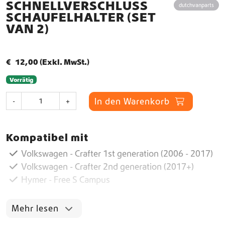
SCHNELLVERSCHLUSS
dutchvanparts
SCHAUFELHALTER (SET
VAN 2)
€
12,00
(Exkl. MwSt.)
Vorrätig
S
In den Warenkorb
-
+
c
h
n
Kompatibel mit
e
l
Volkswagen - Crafter 1st generation (2006 - 2017)
l
Volkswagen - Crafter 2nd generation (2017+)
v
Hymer - Free S Campus
e
r
s
Mehr lesen
c
h