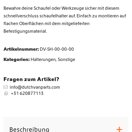
l
Bewahre deine Schaufel oder Werkzeuge sicher mit diesem
u
schnellverschluss schaufelhalter auf. Einfach zu montieren auf
s
flachen Oberflächen mit dem mitgelieferten
s
S
Befestigungsmaterial.
c
h
a
Artikelnummer:
DV-SH-00-00-00
u
Kategorien:
Halterungen
,
Sonstige
f
e
l
Fragen zum Artikel?
h
a
info@dutchvanparts.com
l
+31 620877113
t
e
r
(
s
Beschreibung
e
+