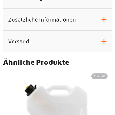
t
v
a
n
Zusätzliche Informationen
+
2
)
M
e
Versand
+
n
g
e
Ähnliche Produkte
RotopaX