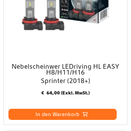
n
e
n
a
u
f
d
e
r
P
Nebelscheinwer LEDriving HL EASY
r
H8/H11/H16
o
d
Sprinter (2018+)
u
k
€
64,00
(Exkl. MwSt.)
t
s
e
In den Warenkorb
i
t
e