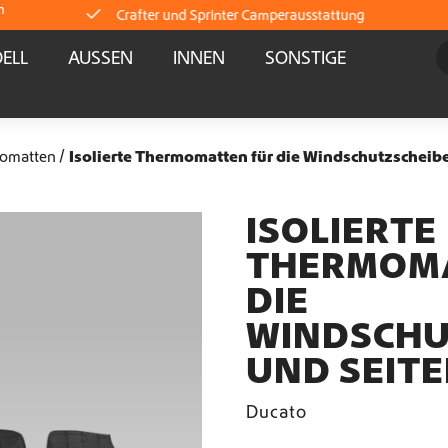
m
Crafter und Sprinter Camperausstattung
ELL
AUSSEN
INNEN
SONSTIGE
Lieferung direkt ab Lager
Weltweiter Versand
omatten
Isolierte Thermomatten für die Windschutzscheibe
Crafter und Sprinter Camperausstattung
ISOLIERTE
THERMOMA
Lieferung direkt ab Lager
DIE
Weltweiter Versand
WINDSCHU
UND SEIT
Crafter und Sprinter Camperausstattung
Ducato
Lieferung direkt ab Lager