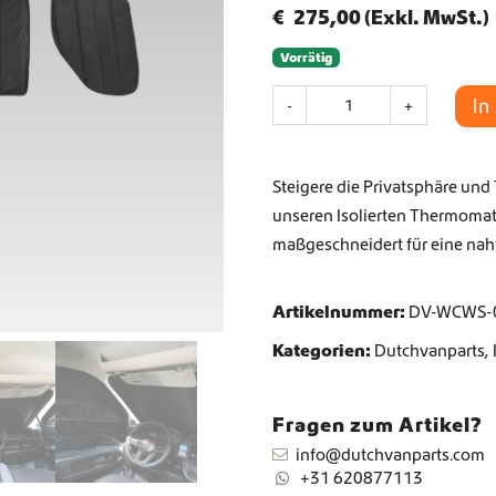
€
275,00
(Exkl. MwSt.)
Weltweiter Versand
Vorrätig
I
In
-
+
s
Crafter und Sprinter Camperausstattung
o
l
Steigere die Privatsphäre un
i
e
unseren Isolierten Thermomat
r
maßgeschneidert für eine naht
t
e
T
Artikelnummer:
DV-WCWS-
h
Kategorien:
Dutchvanparts
,
e
r
m
o
Fragen zum Artikel?
m
info@dutchvanparts.com
a
+31 620877113
t