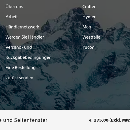
n
Über uns
Crafter
t
Arbeit
Hymer
e
n
Händlernetzwerk
Man
a
u
Werden Sie Händler
Westfalia
f
Versand- und
Yucon
.
D
Rückgabebedingungen
i
e
Eine Bestellung
O
zurücksenden
p
t
i
o
n
e
n
e und Seitenfenster
€
275,00
(Exkl. MwS
k
enschutzerklärung
-
Allgemeine Geschäftsbedingungen
ö