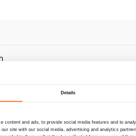
t
e
n
f
ü
r
d
i
e
n
W
i
n
d
s
Details
c
h
u
t
e
z
e content and ads, to provide social media features and to analy
s
 our site with our social media, advertising and analytics partn
c