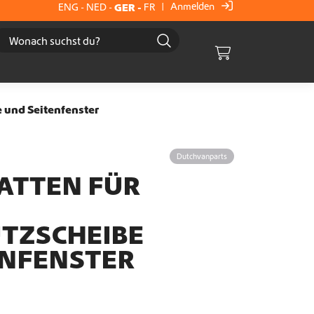
Anmelden
ENG
-
NED
-
GER
-
FR
|
Cart
 und Seitenfenster
Dutchvanparts
TTEN FÜR
TZSCHEIBE
ENFENSTER