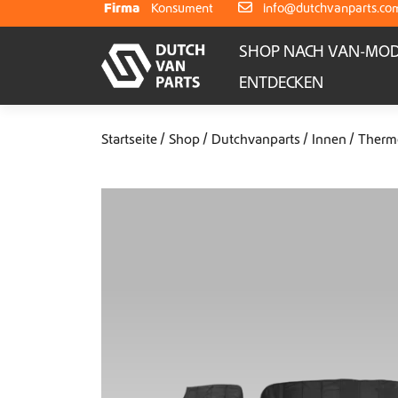
Weiter zum Inhalt
Firma
Konsument
info@dutchvanparts.co
SHOP NACH VAN-MOD
ENTDECKEN
Startseite
Shop
Dutchvanparts
Innen
Therm