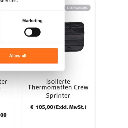
 services.
arts
Dutchvanparts
Marketing
Allow all
ter
Isolierte
n
Thermomatten Crew
Sprinter
€
105,00
(Exkl. MwSt.)
P
,00
r