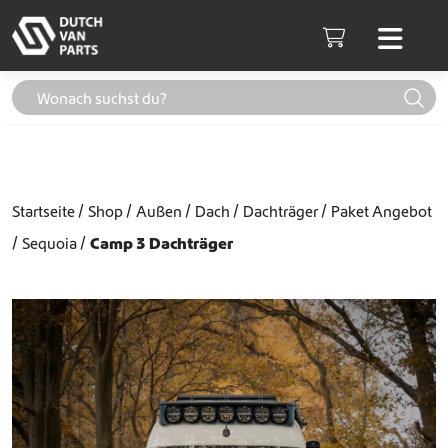
Weiter zum Inhalt
Men
Cart
Startseite
Shop
Außen
Dach
Dachträger
Paket Angebot
Sequoia
Camp 3 Dachträger