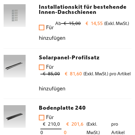
Installationskit für bestehende
Innen-Dachschienen
U
A
Ab
€
15,00
€
14,55
(Exkl. MwSt.)
Für
r
k
hinzufügen
s
t
p
u
r
e
Solarpanel-Profilsatz
ü
l
Für
U
A
n
l
€
85,00
€
81,60
(Exkl. MwSt.)
pro Artikel
r
k
g
e
hinzufügen
s
t
l
r
p
u
i
P
r
e
c
r
Bodenplatte 240
ü
l
h
e
Für
U
A
n
l
€
210,0
€
201,6
(Exkl.
pro
e
i
r
k
g
e
0
0
MwSt.)
Artikel
r
s