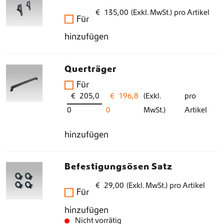
0
h
e
€
135,00
(Exkl. MwSt.)
pro Artikel
w
Für
e
i
a
4
hinzufügen
r
s
r
3
P
i
:
6
r
s
Querträger
€
,
e
t
Für
5
i
:
U
A
€
205,0
€
196,8
(Exkl.
pro
4
0
s
€
r
k
0
0
MwSt.)
Artikel
5
.
w
s
t
0
hinzufügen
a
1
p
u
,
r
3
r
e
0
:
5
ü
l
Befestigungsösen Satz
0
€
,
n
l
€
29,00
(Exkl. MwSt.)
pro Artikel
8
Für
g
e
1
0
l
r
hinzufügen
4
.
Nicht vorrätig
i
P