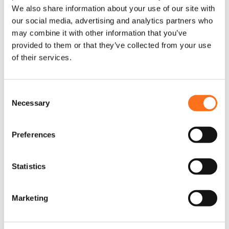
€
275,00
(Exkl. MwSt.)
pro Artikel
We also share information about your use of our site with
Für
0
.
our social media, advertising and analytics partners who
5
hinzufügen
may combine it with other information that you’ve
,
provided to them or that they’ve collected from your use
0
of their services.
0
€
2.500,00
(Exkl. MwSt.)
C
„Roof Rack Part 2 of 2“
→
Bitte wähle
Necessary
o
Produktoptionen.
n
s
Preferences
e
C
In den Warenkorb
-
+
n
a
m
t
Statistics
p
S
Kompatibel mit
3
e
D
Marketing
Volkswagen - Crafter 1st generation (2006 - 2017)
l
a
Hymer - Free S Campus
e
c
c
Hymer - Grand Canyon S