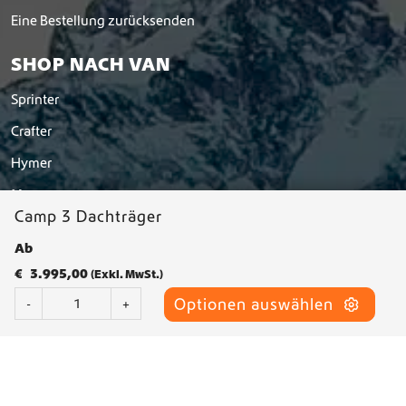
Eine Bestellung zurücksenden
SHOP NACH VAN
Sprinter
Crafter
Hymer
Man
Camp 3 Dachträger
Westfalia
Ab
Yucon
€
3.995,00
(Exkl. MwSt.)
C
Optionen auswählen
-
+
a
m
p
3
D