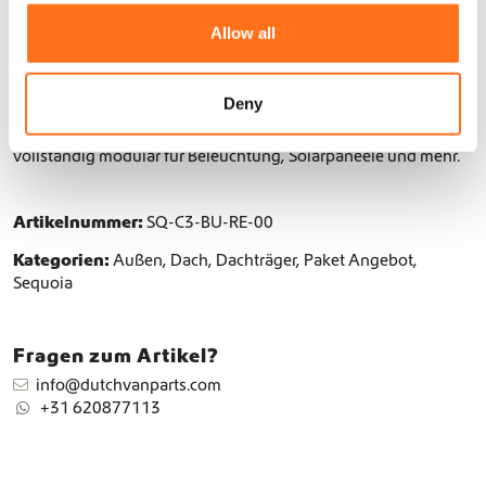
h
t
t
Allow all
r
i
Mehr lesen
ä
o
g
n
Deny
e
Der Camp 3 Dachträger folgt der Form deines Sprinters und ist
r
vollständig modular für Beleuchtung, Solarpaneele und mehr.
M
e
n
Artikelnummer:
SQ-C3-BU-RE-00
g
e
Kategorien:
Außen
,
Dach
,
Dachträger
,
Paket Angebot
,
Sequoia
Fragen zum Artikel?
info@dutchvanparts.com
+31 620877113