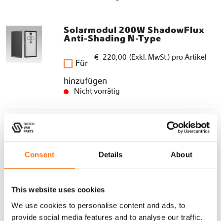
0
c
r
,
h
e
Solarmodul 200W ShadowFlux
0
Anti-Shading N-Type
e
i
0
r
s
€
220,00
(Exkl. MwSt.)
pro Artikel
Für
P
i
r
s
hinzufügen
Nicht vorrätig
e
t
i
:
s
€
Solarpanel 120W ShadowFlux
Anti-Shading N-Type
w
a
1
€
140,00
(Exkl. MwSt.)
pro Artikel
Consent
Details
About
Für
r
9
hinzufügen
:
6
This website uses cookies
€
,
8
We use cookies to personalise content and ads, to
Ironman 4x4 210W Solarpanel
provide social media features and to analyse our traffic.
2
0