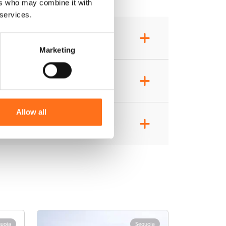
ers who may combine it with
 services.
+
Marketing
+
Allow all
+
uoia
Sequoia