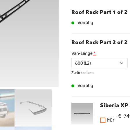
Roof Rack Part 1 of 2
Weltweiter Versand
Vorrätig
Crafter und Sprinter Camperausstattung
Roof Rack Part 2 of 2
Van-Länge
*
Zurücksetzen
Vorrätig
Siberia XP
€
74
Für