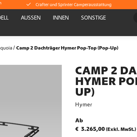
m
Crafter und Sprinter Camperausstattung
ELL
AUSSEN
INNEN
SONSTIGE
Lieferung direkt ab Lager
Weltweiter Versand
equoia
Camp 2 Dachträger Hymer Pop-Top (Pop-Up)
Crafter und Sprinter Camperausstattung
CAMP 2 D
HYMER POP
Lieferung direkt ab Lager
UP)
Weltweiter Versand
Hymer
Crafter und Sprinter Camperausstattung
Ab
€
3.265,00
(Exkl. MwSt.)
Lieferung direkt ab Lager