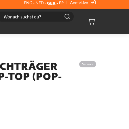
Anmelden
ENG
-
NED
-
GER
-
FR
|
Cart
ACHTRÄGER
Sequoia
-TOP (POP-