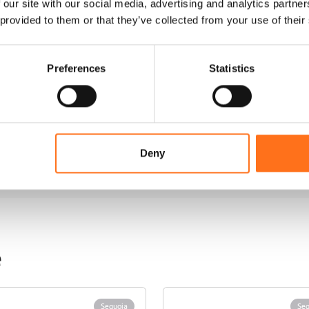
 our site with our social media, advertising and analytics partn
e
 provided to them or that they’ve collected from your use of their
r
P
o
p
Preferences
Statistics
-
T
n
o
p
(
P
Deny
o
p
-
U
p
)
e
M
e
n
g
Sequoia
Seq