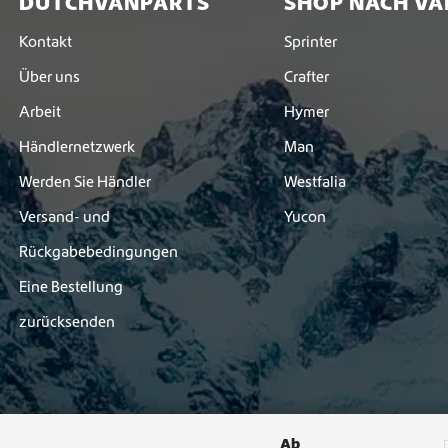
DUTCHVANPARTS
SHOP NACH VA
Kontakt
Sprinter
Über uns
Crafter
Arbeit
Hymer
Händlernetzwerk
Man
Werden Sie Händler
Westfalia
Versand- und
Yucon
Rückgabebedingungen
Eine Bestellung
zurücksenden
Ab