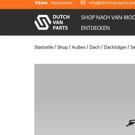
Weiter zum Inhalt
Firma
Konsument
info@dutchvanparts.co
SHOP NACH VAN-MOD
ENTDECKEN
Startseite
Shop
Außen
Dach
Dachträger
S