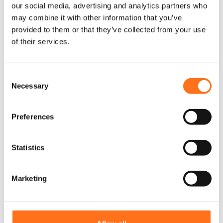
our social media, advertising and analytics partners who
may combine it with other information that you’ve
provided to them or that they’ve collected from your use
Sequoia
of their services.
C
Necessary
o
n
s
Preferences
e
n
t
Statistics
S
e
Marketing
l
e
c
t