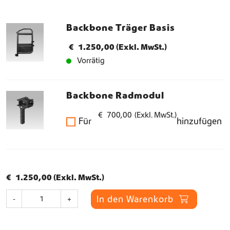
Backbone Träger Basis
€
1.250,00
(Exkl. MwSt.)
Vorrätig
Backbone Radmodul
€
700,00
(Exkl. MwSt.)
Für
hinzufügen
€
1.250,00
(Exkl. MwSt.)
B
In den Warenkorb
-
+
a
c
k