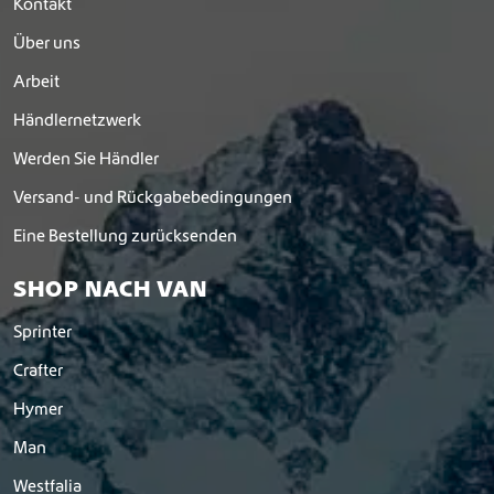
Kontakt
p
t
Über uns
i
o
Arbeit
n
Händlernetzwerk
e
n
Werden Sie Händler
k
ö
Versand- und Rückgabebedingungen
n
Eine Bestellung zurücksenden
n
e
n
SHOP NACH VAN
a
u
Sprinter
f
Crafter
d
e
Hymer
r
P
Man
r
Westfalia
o