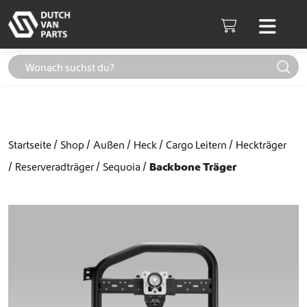
Weiter zum Inhalt
Men
Cart
Startseite
Shop
Außen
Heck
Cargo Leitern
Heckträger
Reserveradträger
Sequoia
Backbone Träger