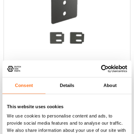
Hintertür Verstärkungsplatte für
Cargo Leiter
Consent
Details
About
Sprinter 2006 - aktuell / Crafter 2006
- 2017
This website uses cookies
€
40,00
(Exkl. MwSt.)
We use cookies to personalise content and ads, to
provide social media features and to analyse our traffic.
In den Warenkorb
We also share information about your use of our site with