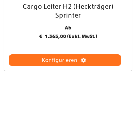
Cargo Leiter H2 (Heckträger)
D
i
Sprinter
e
s
Ab
e
€
1.365,00
(Exkl. MwSt.)
s
P
r
o
Konfigurieren
d
u
k
t
w
e
i
s
t
m
e
h