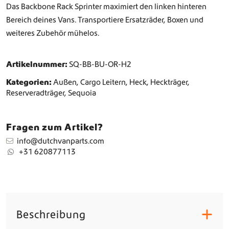
Das Backbone Rack Sprinter maximiert den linken hinteren
b
o
Bereich deines Vans. Transportiere Ersatzräder, Boxen und
n
weiteres Zubehör mühelos.
e
T
r
Artikelnummer:
SQ-BB-BU-OR-H2
ä
Kategorien:
Außen
,
Cargo Leitern
,
Heck
,
Heckträger
,
g
Reserveradträger
,
Sequoia
e
r
M
e
Fragen zum Artikel?
n
info@dutchvanparts.com
g
+31 620877113
e
Beschreibung
+