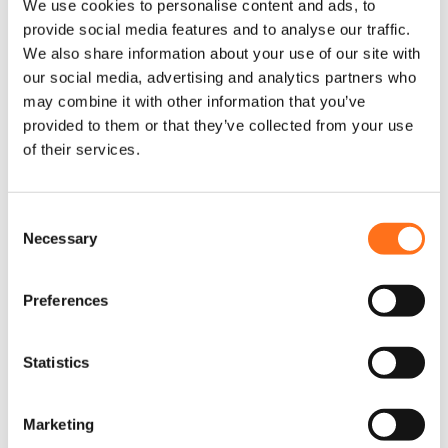
€
1.280,00
(Exkl. MwSt.)
We use cookies to personalise content and ads, to
s
P
provide social media features and to analyse our traffic.
r
We also share information about your use of our site with
o
our social media, advertising and analytics partners who
Konfigurieren
d
may combine it with other information that you’ve
u
provided to them or that they’ve collected from your use
k
of their services.
t
Sequoia
w
e
i
C
s
Necessary
o
t
n
m
s
Preferences
e
e
h
n
r
t
Statistics
e
r
S
e
e
Marketing
V
l
a