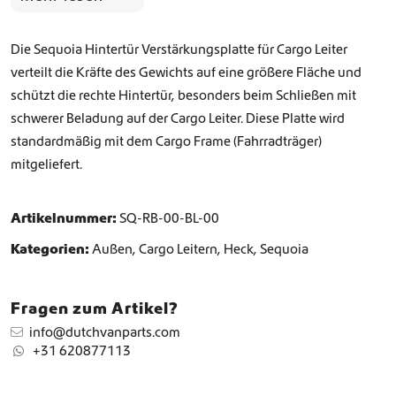
r
s
t
Die Sequoia Hintertür Verstärkungsplatte für Cargo Leiter
ä
verteilt die Kräfte des Gewichts auf eine größere Fläche und
r
schützt die rechte Hintertür, besonders beim Schließen mit
k
u
schwerer Beladung auf der Cargo Leiter. Diese Platte wird
n
standardmäßig mit dem Cargo Frame (Fahrradträger)
g
mitgeliefert.
s
p
l
Artikelnummer:
SQ-RB-00-BL-00
a
t
Kategorien:
Außen
,
Cargo Leitern
,
Heck
,
Sequoia
t
e
f
Fragen zum Artikel?
ü
info@dutchvanparts.com
r
+31 620877113
C
a
r