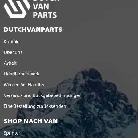
m
e
h
r
DUTCHVANPARTS
e
r
Kontakt
e
V
Über uns
a
r
Arbeit
i
Händlernetzwerk
a
n
Werden Sie Händler
t
e
Versand- und Rückgabebedingungen
n
Eine Bestellung zurücksenden
a
u
SHOP NACH VAN
f
.
Sprinter
D