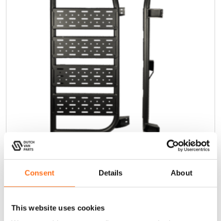
Cargo Leiter H1 (Heckträger)
D
Consent
Details
About
i
Sprinter
e
s
Ab
This website uses cookies
e