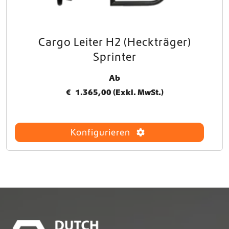
Cargo Leiter H2 (Heckträger)
D
i
Sprinter
e
s
Ab
e
€
1.365,00
(Exkl. MwSt.)
s
P
r
o
Konfigurieren
d
u
k
t
w
e
i
s
t