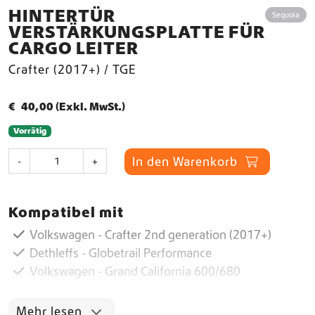
HINTERTÜR
Sequoia
VERSTÄRKUNGSPLATTE FÜR
CARGO LEITER
Crafter (2017+) / TGE
€
40,00
(Exkl. MwSt.)
Vorrätig
H
In den Warenkorb
-
+
i
n
t
Kompatibel mit
e
r
Volkswagen - Crafter 2nd generation (2017+)
t
Dethleffs - Globetrail Performance
ü
Volkswagen - Grand California 600/680
r
V
e
Mehr lesen