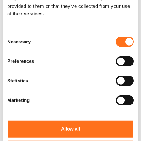
provided to them or that they’ve collected from your use
of their services.
C
Necessary
o
n
s
Preferences
e
n
t
Statistics
S
e
Marketing
l
e
c
Motorhauben Lampenhalterung
t
Allow all
i
Sprinter (2018+)