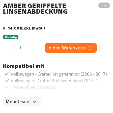
AMBER GERIFFELTE
Lazer
LINSENABDECKUNG
€
14,00
(Exkl. MwSt.)
Vorrätig
A
In den Warenkorb
-
+
m
b
e
Kompatibel mit
r
G
Volkswagen - Crafter 1st generation (2006 - 2017)
e
Volkswagen - Crafter 2nd generation (2017+)
r
Hymer - Free S Campus
i
f
f
Mehr lesen
e
l