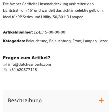
t
Die Amber Geriffelte Linsenabdeckung verbreitert den
e
Lichtstrahl um 15° und wandelt das Licht in selektiv gelb um,
L
ideal für RP Series und Utility-50/80 HD Lampen.
i
n
s
Artikelnummer:
LZ-LC15-00-00-00
e
n
Kategorien:
Beleuchtung
,
Beleuchtung
,
Front
,
Lampen
,
Lazer
a
b
d
Fragen zum Artikel?
e
c
info@dutchvanparts.com
k
+31 620877113
u
n
g
M
e
Beschreibung
+
n
g
e