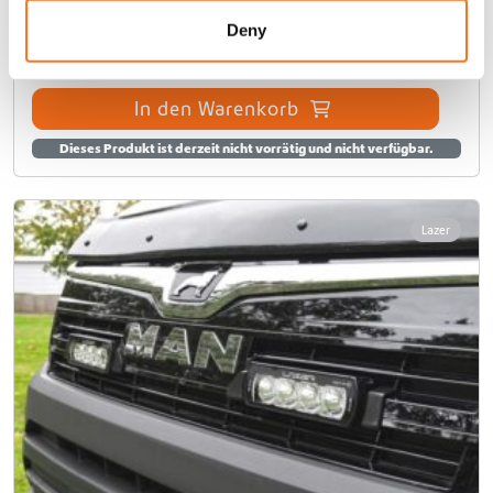
o
n
€
89,00
(Exkl. MwSt.)
Deny
In den Warenkorb
Dieses Produkt ist derzeit nicht vorrätig und nicht verfügbar.
Lazer