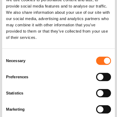
provide social media features and to analyse our traffic.
We also share information about your use of our site with
our social media, advertising and analytics partners who
may combine it with other information that you’ve
provided to them or that they’ve collected from your use
of their services.
C
Necessary
o
n
s
Preferences
e
n
t
Statistics
S
e
Midhill Velgen Set (5x rims)
Marketing
l
Sprinter