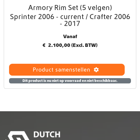
e
Armory Rim Set (5 velgen)
D
z
i
Sprinter 2006 - current / Crafter 2006
e
t
o
- 2017
p
p
r
t
Vanaf
o
i
€
2.100,00
(Excl. BTW)
d
e
u
k
c
a
t
n
Product samenstellen
h
g
e
e
Dit product is nu niet op voorraad en niet beschikbaar.
e
k
f
o
t
z
m
e
e
n
e
w
r
o
d
r
e