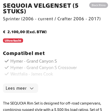
SEQUOIA VELGENSET (5
Black Rhino
STUKS)
Sprinter (2006 - current / Crafter 2006 - 2017)
€
2.100,00
(Excl. BTW)
Uitverkocht
Compatibel met
Hymer - Grand Canyon S
Hymer - Grand Canyon S Crossover
Westfalia - James Cook
Lees meer
The SEQUOIA Rim Set is designed for off-road campervans,
combining rugged style with a 3.300 lbs load rating. Set of 5