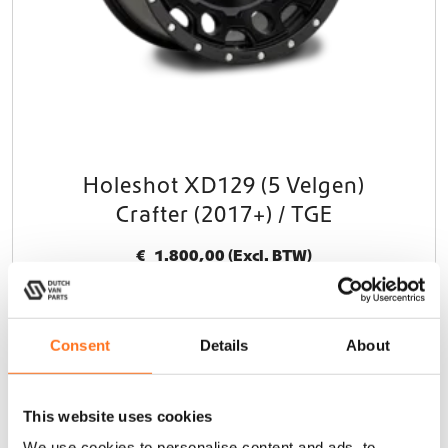
Holeshot XD129 (5 Velgen)
Crafter (2017+) / TGE
€
1.800,00
(Excl. BTW)
In winkelwagen
Consent
Details
About
Dit product is nu niet op voorraad en niet beschikbaar.
This website uses cookies
Black Rhino
We use cookies to personalise content and ads, to