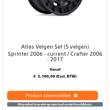
Atlas Velgen Set (5 velgen)
D
i
Sprinter 2006 - current / Crafter 2006
t
- 2017
p
r
Vanaf
o
€
2.100,00
(Excl. BTW)
d
u
c
t
Product samenstellen
h
e
Dit product is nu niet op voorraad en niet beschikbaar.
e