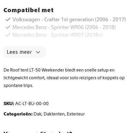
t
Compatibel met
e
n
Volkswagen - Crafter 1st generation (2006 - 2017)
t
Mercedes Benz - Sprinter W906 (2006 - 2018)
L
Mercedes Benz - Sprinter W907 (2018+)
T
-
5
Lees meer
0
W
e
De Roof tent LT-50 Weekender biedt een snelle setup en
e
lichtgewicht comfort, ideaal voor solo reizigers of koppels op
k
spontane trips.
e
n
d
SKU:
AC-LT-BU-00-00
e
r
Categorieën:
Dak
,
Daktenten
,
Exterieur
a
a
n