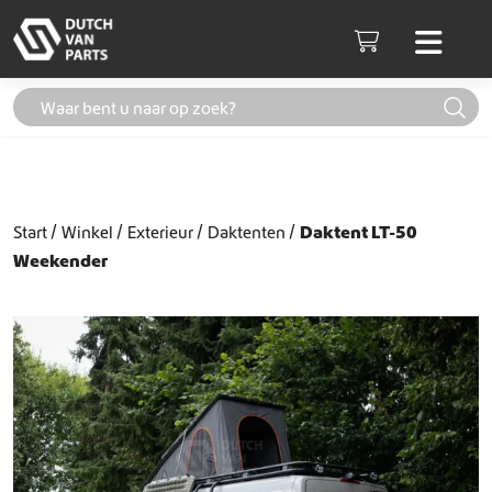
Skip to content
Men
Cart
Start
Winkel
Exterieur
Daktenten
Daktent LT-50
Weekender