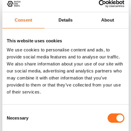
Daktent Cumaru Light 127
Vanaf
Consent
Details
About
€
2.345,00
(Excl. BTW)
This website uses cookies
Product samenstellen
We use cookies to personalise content and ads, to
Dit product is nu niet op voorraad en niet beschikbaar.
provide social media features and to analyse our traffic.
We also share information about your use of our site with
our social media, advertising and analytics partners who
Sequoia
may combine it with other information that you’ve
provided to them or that they’ve collected from your use
of their services.
C
Necessary
o
n