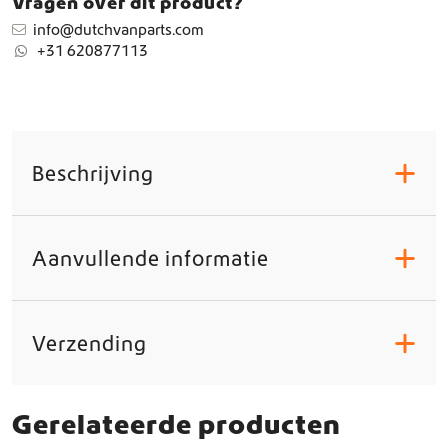
Vragen over dit product?
t
a
info@dutchvanparts.com
l
+31 620877113
Beschrijving
+
Aanvullende informatie
+
Verzending
+
Gerelateerde producten