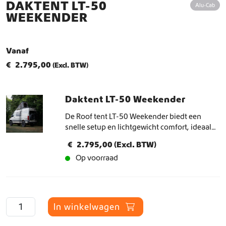
DAKTENT LT-50
Alu-Cab
WEEKENDER
Vanaf
€
2.795,00
(Excl. BTW)
Daktent LT-50 Weekender
De Roof tent LT-50 Weekender biedt een
snelle setup en lichtgewicht comfort, ideaal
voor solo reizigers of koppels op spontane
€
2.795,00
(Excl. BTW)
trips.
Op voorraad
D
In winkelwagen
a
k