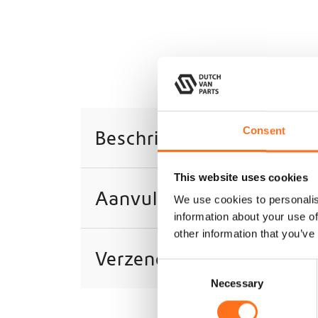
Consent
Beschrijving
This website uses cookies
Aanvullende informatie
We use cookies to personalis
information about your use of
other information that you’ve
Verzending
C
Necessary
o
n
s