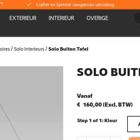
om
Crafter en Sprinter campervan-uitrusting
EXTERIEUR
INTERIEUR
OVERIGE
Direct leverbaar uit voorraad
Wereldwijde verzending
oires
Solo Interieurs
Solo Buiten Tafel
Crafter en Sprinter campervan-uitrusting
SOLO BUIT
Direct leverbaar uit voorraad
Vanaf
Wereldwijde verzending
€
160,00
(Excl. BTW)
Crafter en Sprinter campervan-uitrusting
Step 1 of 1:
Kleur
Direct leverbaar uit voorraad
S