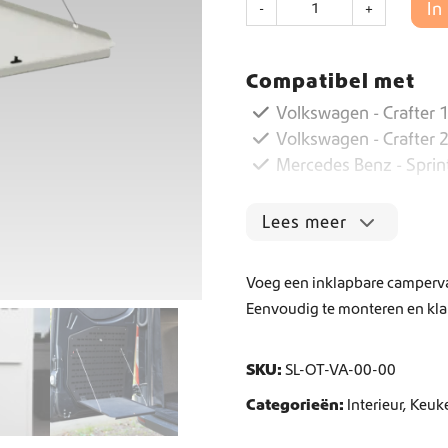
In
-
+
o
l
Wereldwijde verzending
o
Compatibel met
B
u
Crafter en Sprinter campervan-uitrusting
Volkswagen - Crafter 1
i
Volkswagen - Crafter 
t
Mercedes Benz - Sprin
e
n
T
Lees meer
a
f
e
Voeg een inklapbare camperva
l
Eenvoudig te monteren en klap
a
a
n
SKU:
SL-OT-VA-00-00
t
a
Categorieën:
Interieur
,
Keuk
l