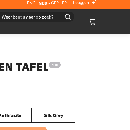
Inloggen
ENG
-
NED
-
GER
-
FR
|
Cart
EN TAFEL
Solo
Anthracite
Silk Grey