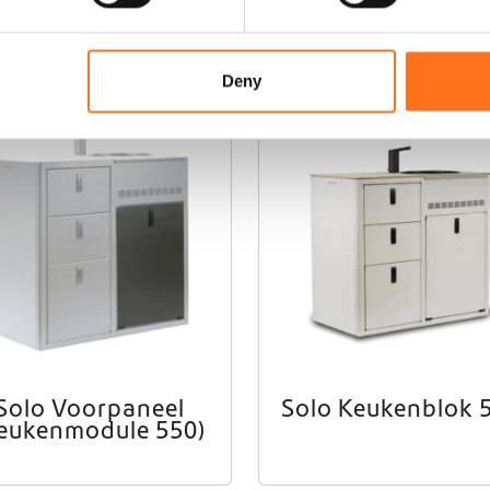
ducten
Deny
Solo
Solo Voorpaneel
Solo Keukenblok 
eukenmodule 550)