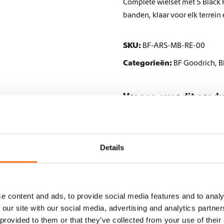
Complete wielset met 5 Black
banden, klaar voor elk terrein 
SKU:
BF-ARS-MB-RE-00
Categorieën:
BF Goodrich
,
B
Vragen over dit prod
info@dutchvanparts.com
+31 620877113
Details
e content and ads, to provide social media features and to analy
 our site with our social media, advertising and analytics partn
 provided to them or that they’ve collected from your use of their