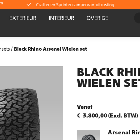
om
Crafter en Sprinter campervan-uitrusting
EXTERIEUR
INTERIEUR
OVERIGE
Direct leverbaar uit voorraad
Wereldwijde verzending
nsets
Black Rhino Arsenal Wielen set
Crafter en Sprinter campervan-uitrusting
BLACK RH
WIELEN SE
Direct leverbaar uit voorraad
Wereldwijde verzending
Vanaf
€
3.800,00
(Excl. BTW)
Crafter en Sprinter campervan-uitrusting
Arsenal Ri
Direct leverbaar uit voorraad