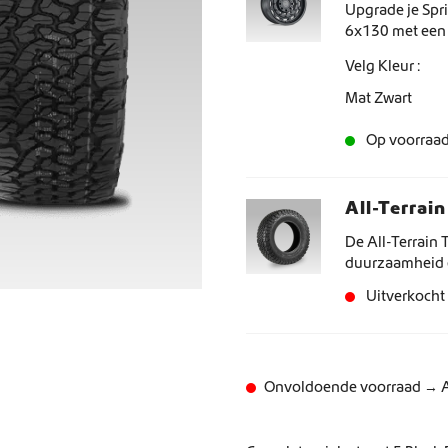
Upgrade je Spr
6x130 met een 
Wereldwijde verzending
duurzaamheid. 
Velg Kleur
Mat Zwart
Crafter en Sprinter campervan-uitrusting
Op voorraa
All-Terrai
De All-Terrain
duurzaamheid en
weersomstand
Uitverkocht
Onvoldoende voorraad → Al