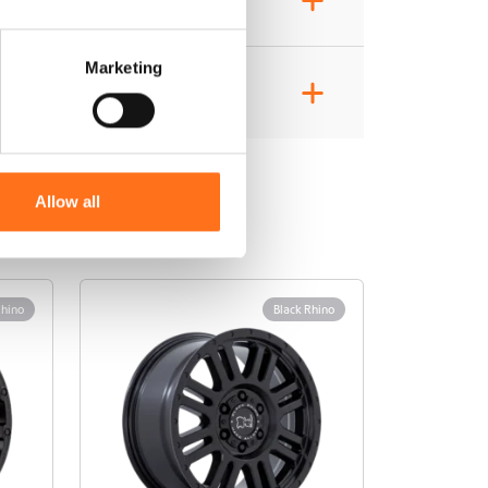
Marketing
+
Allow all
Rhino
Black Rhino