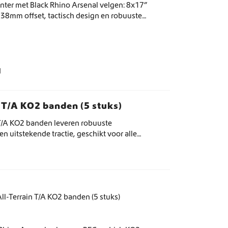
inter met Black Rhino Arsenal velgen: 8x17”
38mm offset, tactisch design en robuuste
Matzwart of zand/zwart.
d
n T/A KO2 banden (5 stuks)
 T/A KO2 banden leveren robuuste
 uitstekende tractie, geschikt voor alle
igheden.
l-Terrain T/A KO2 banden (5 stuks)