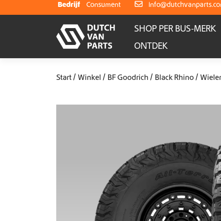
Skip to content
Bedrijf
Consument
info@dutchvanparts.c
SHOP PER BUS-MERK
ONTDEK
Start
Winkel
BF Goodrich
Black Rhino
Wiele