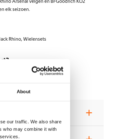
 Rhino Arsenal velgen en BFGoodrich KO2
en elk seizoen.
lack Rhino
,
Wielensets
uct?
About
+
se our traffic. We also share
ers who may combine it with
 services.
+