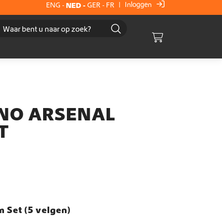
Inloggen
ENG
-
NED
-
GER
-
FR
|
Cart
INO ARSENAL
T
m Set (5 velgen)