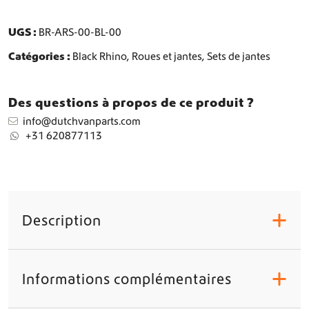
t
e
s
UGS :
BR-ARS-00-BL-00
A
Catégories :
Black Rhino
,
Roues et jantes
,
Sets de jantes
r
s
e
Des questions à propos de ce produit ?
n
a
info@dutchvanparts.com
l
+31 620877113
(
5
x
j
a
Description
n
+
t
e
s
Informations complémentaires
+