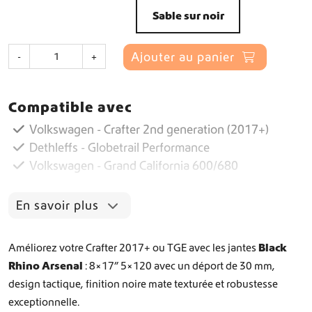
Sable sur noir
q
Ajouter au panier
-
+
u
a
n
Compatible avec
t
i
Volkswagen - Crafter 2nd generation (2017+)
t
Dethleffs - Globetrail Performance
é
Volkswagen - Grand California 600/680
d
e
J
En savoir plus
e
u
d
Améliorez votre Crafter 2017+ ou TGE avec les jantes
Black
e
Rhino Arsenal
: 8×17” 5×120 avec un déport de 30 mm,
J
design tactique, finition noire mate texturée et robustesse
a
n
exceptionnelle.