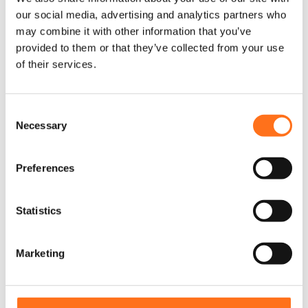
our social media, advertising and analytics partners who
may combine it with other information that you’ve
provided to them or that they’ve collected from your use
of their services.
Jeu de Jantes Arsenal (5x jantes)
C
C
e
Sprinter (2006 - actuel) / Crafter
Necessary
o
p
(2006 - 2017)
n
r
o
s
À partir de
Preferences
d
e
€
2.100,00
(Hors TVA)
u
n
i
t
Statistics
t
S
a
Configurer le produit
e
p
Marketing
l
l
u
e
s
c
Black Rhino
i