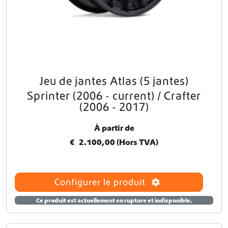
e
s
s
u
r
l
a
p
Jeu de jantes Atlas (5 jantes)
C
a
e
Sprinter (2006 - current) / Crafter
g
p
(2006 - 2017)
e
r
d
o
À partir de
u
d
p
€
2.100,00
(Hors TVA)
u
r
i
o
t
d
a
Configurer le produit
u
p
i
l
Ce produit est actuellement en rupture et indisponible.
t
u
s